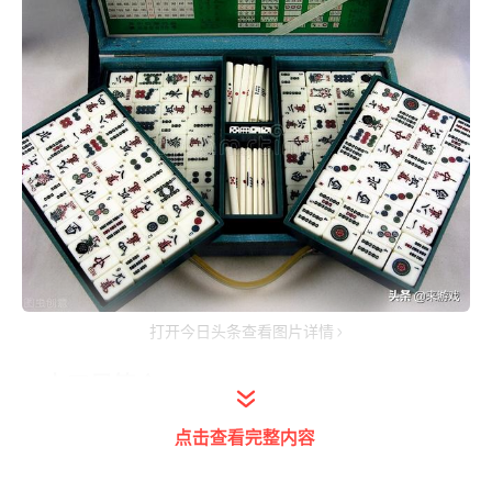
打开今日头条查看图片详情
卡五星简介
点击查看完整内容
卡五星最初叫拳打脚踢，牌型由一副麻将牌去
掉万子和东南西北风，共84张牌，由三个人来