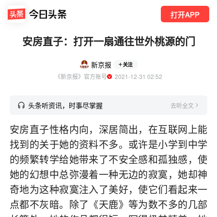
打开APP
安房直子：打开一扇通往世外桃源的门
新京报
关注
《新京报》官方账号
  2021-12-31 02:52
头条听资讯，时事尽掌握
去听全文
安房直子性格内向，深居简出，在互联网上能
找到的关于她的资料不多。或许是小学到中学
的频繁转学给她带来了不安全感和孤独感，使
她的幻想中总弥漫着一种无边的寂寞，她却神
奇地为这种寂寞注入了美好，使它们看起来一
点都不灰暗。除了《天鹿》等为数不多的几部