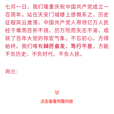
七月一日，我们隆重庆祝中国共产党成立一
百周年。站在天安门城楼上感慨系之，历史
征程风云激荡，中国共产党人带领亿万人民
经千难而百折不挠、历万险而矢志不渝，成
就了百年大党的恢宏气象。不忘初心，方得
始终。我们唯有
踔厉奋发、笃行不怠
，方能
不负历史、不负时代、不负人民。
典出：
“踔厉”，出自韩愈《柳子厚墓志铭》：“议论
证据今古，出入经史百子，踔厉风发，率常
点击查看完整内容
屈其座人。”徐兴业《金瓯缺》：“它是踔厉
风发，充满信心的。”孙中山《中国革命