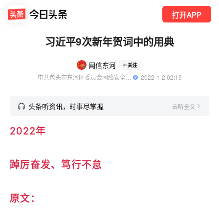
打开APP
习近平9次新年贺词中的用典
网信东河
关注
中共包头市东河区委员会网络安全和信息化委员会办公室官方账号
  2022-1-2 02:16
头条听资讯，时事尽掌握
去听全文
2022年
踔厉奋发、笃行不怠
原文：