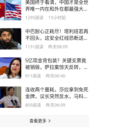
美国终于看清，中国才是全世
界唯一内在和外在都最强大的
超级大国
1295
阅读
15小时前
中巴耐心正耗尽！塔利班若再
不回头，这安全红线恐断送阿
富汗国运
1131
阅读
昨天08:09
5亿现金背包装？关键支票竟
被销毁，萨拉案惊天反转，马
科斯悬了
911
阅读
昨天00:40
连收两个噩耗，莎拉拿到免死
金牌，议长突然反水，马科斯
输惨了！
805
阅读
昨天06:09
查看更多