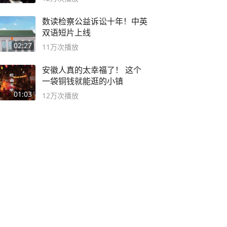
数读检察公益诉讼十年！中英
双语短片上线
02:27
11万
次播放
安徽人真的太幸福了！ 这个
一袋铜钱就能逛的小镇
01:03
12万
次播放