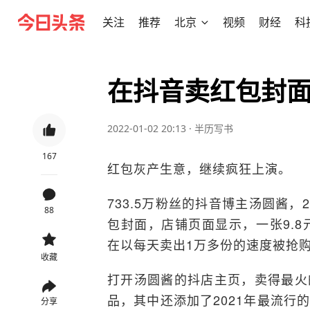
关注
推荐
北京
视频
财经
科
在抖音卖红包封
2022-01-02 20:13
·
半历写书
167
红包灰产生意，继续疯狂上演。
733.5万粉丝的抖音博主汤圆酱，
88
包封面，店铺页面显示，一张9.8
在以每天卖出1万多份的速度被抢
收藏
打开汤圆酱的抖店主页，卖得最火
品，其中还添加了2021年最流行
分享