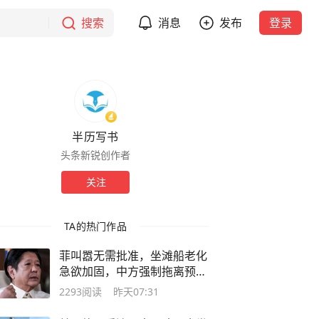
搜索
消息
发布
登录
半历写书
头条新锐创作者
关注
TA的热门作品
菲叫嚣无需批准，坐滩船老化
急欲加固，中方强制拖离预案
释放信号
2293
阅读
昨天07:31