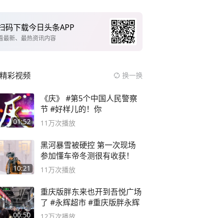
扫码下载今日头条APP
看最新、最热资讯内容
精彩视频
换一换
《庆》 #第5个中国人民警察
节 #好样儿的！你
01:52
11万
次播放
黑河暴雪被硬控 第一次现场
参加懂车帝冬测很有收获！
10:21
11万
次播放
重庆版胖东来也开到吾悦广场
了 #永辉超市 #重庆版胖永辉
00:50
12万
次播放