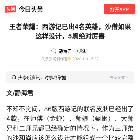
打开APP
王者荣耀：西游记已出4名英雄，沙僧如果
这样设计，5黑绝对厉害
静海君
关注
头条新锐创作者
  2022-1-3 15:27
头条听资讯，时事尽掌握
去听全文
文/静海君
不知不觉间，86版西游记的联名皮肤已经出了
4款
，在师傅（金蝉）、师娘（甄姬）、大师
兄和二师兄都已经确定的情况下，作为三师弟
的
沙和尚
应该怎么设计才能组成一个比较完整