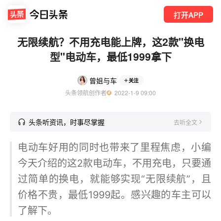
打开APP
无限续航？不用充电能上牌，这2款"换电
型"电动车，最低1999拿下
曾姐与车
关注
头条领航创作者
  2022-1-9 09:00
头条听资讯，时事尽掌握
去听全文
电动车好用的同时也带来了里程焦虑，小编
今天介绍的这2款电动车，不用充电，只要通
过简单的换电，就能够实现“无限续航”，且
价格不贵，最低1999起。感兴趣的车主可以
了解下。