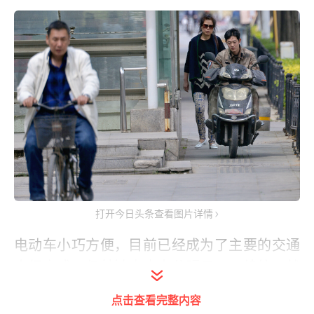
打开今日头条查看图片详情
电动车小巧方便，目前已经成为了主要的交通
出行方式，但其缺点也十分明显——续航。就
算再大的电池，也需要充电，而且就算用上某
点击查看完整内容
些大品牌的快充技术，充电时长也不会小于3