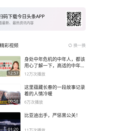
扫码下载今日头条APP
看最新、最热资讯内容
精彩视频
换一换
身处中年危机的中年人，都该
用心了解一下，高适的中年逆
袭之路
12:57
12万
次播放
这里蕴藏长春的一段故事记录
着的人情冷暖
00:58
6万
次播放
比亚迪出手，严惩黑公关！
01:20
11万
次播放