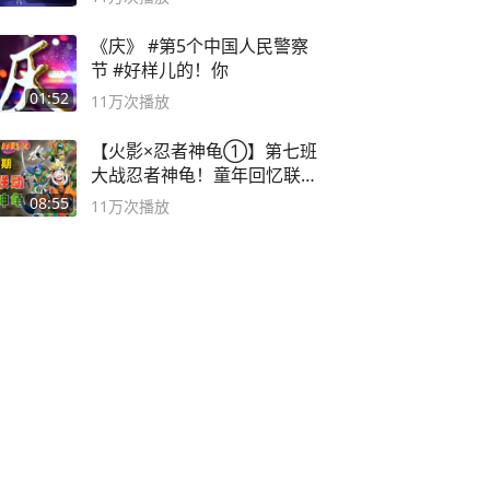
《庆》 #第5个中国人民警察
节 #好样儿的！你
01:52
11万
次播放
【火影×忍者神龟①】第七班
大战忍者神龟！童年回忆联动
论武？
08:55
11万
次播放