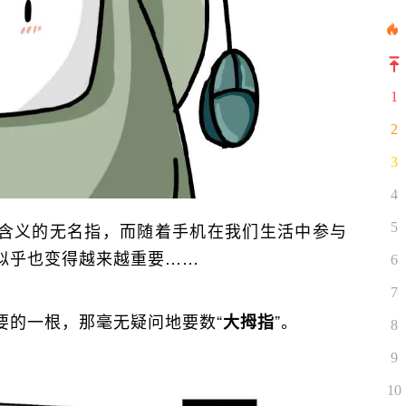
1
2
3
4
含义的无名指，而随着手机在我们生活中参与
5
似乎也变得越来越重要……
6
7
要的一根，那毫无疑问地要数“
”。
大拇指
8
9
10