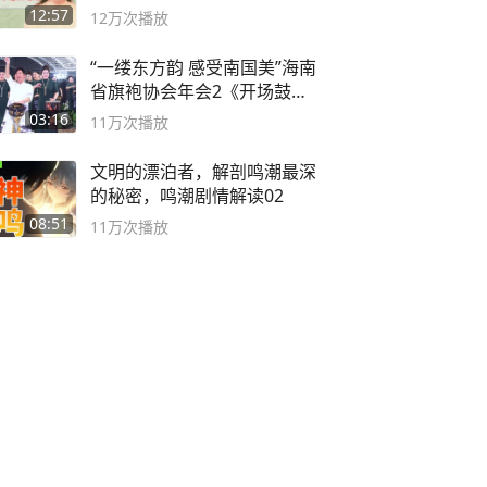
袭之路
12:57
12万
次播放
“一缕东方韵 感受南国美”海南
省旗袍协会年会2《开场鼓》
二团
03:16
11万
次播放
文明的漂泊者，解剖鸣潮最深
的秘密，鸣潮剧情解读02
08:51
11万
次播放