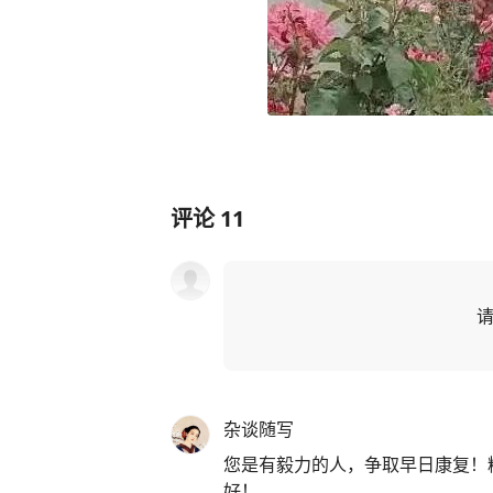
评论
11
杂谈随写
您是有毅力的人，争取早日康复！
好！