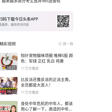
越来越多高分考生放弃985选警校
扫码下载今日头条APP
看最新、最热资讯内容
精彩视频
换一换
钩针宠物猫咪项圈 唯棉5股 颜
色：军绿 正红 乳白 鸡黄
10:21
11万
次播放
比反派还像反派的正派主角，
全员都是大恶人！
06:02
11万
次播放
身处中年危机的中年人，都该
用心了解一下，高适的中年逆