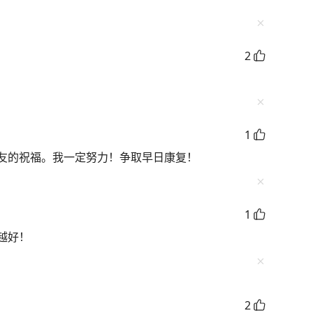
2
1
友的祝福。我一定努力！争取早日康复！
1
越好！
2