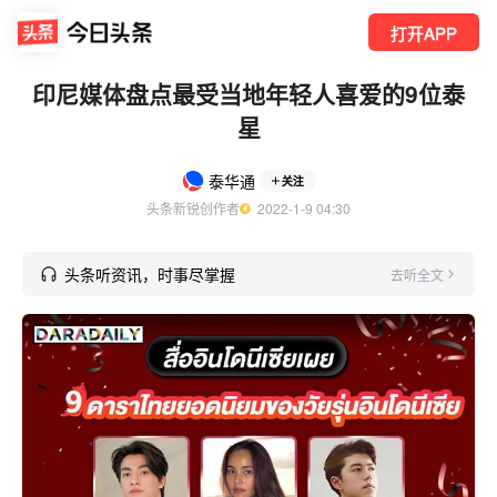
打开APP
印尼媒体盘点最受当地年轻人喜爱的9位泰
星
泰华通
关注
头条新锐创作者
  2022-1-9 04:30
头条听资讯，时事尽掌握
去听全文