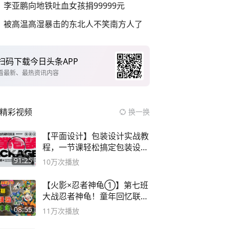
李亚鹏向地铁吐血女孩捐99999元
被高温高湿暴击的东北人不笑南方人了
扫码下载今日头条APP
看最新、最热资讯内容
精彩视频
换一换
【平面设计】包装设计实战教
程，一节课轻松搞定包装设计
流程！
91:25
10万
次播放
【火影×忍者神龟①】第七班
大战忍者神龟！童年回忆联动
论武？
08:55
11万
次播放