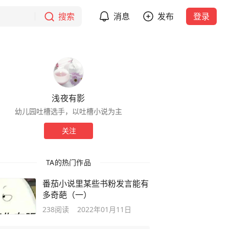
搜索
消息
发布
登录
浅夜有影
幼儿园吐槽选手，以吐槽小说为主
关注
TA的热门作品
番茄小说里某些书粉发言能有
多奇葩（一）
238
阅读
2022年01月11日