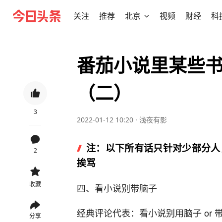
关注
推荐
北京
视频
财经
科
番茄小说里某些
（二）
3
2022-01-12 10:20
·
浅夜有影
注：以下所有话只针对少部分人
2
挨骂
收藏
四、看小说别带脑子
经典评论代表：看小说别用脑子 or
分享