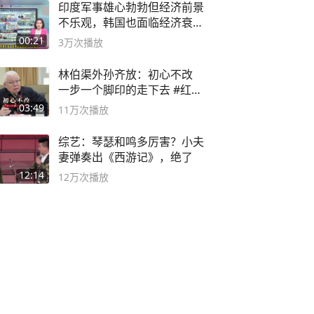
印度军事雄心勃勃但经济前景
不乐观，韩国也面临经济衰退
风险
00:21
3万
次播放
林伯渠外孙齐放：初心不改
一步一个脚印的走下去 #红船
论坛
03:49
11万
次播放
综艺：琴瑟和鸣多厉害？小夫
妻弹奏出《西游记》，绝了
12:14
12万
次播放