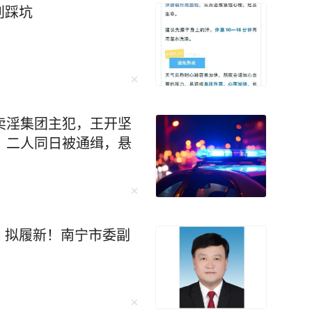
别踩坑
卖淫集团主犯，王开坚
；二人同日被通缉，悬
，拟履新！南宁市委副