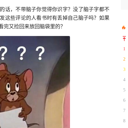
的话，不带脑子你觉得你识字？没了脑子字都不
发这些评论的人看书时有丢掉自己脑子吗？如果
看完又捡回来放回脑袋里的？
1
2
3
4
5
6
7
8