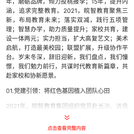
年，磨砺品牌，倾力投桃报李；15年，提升内
涵，追求完整教育。2021，皖智教育聚焦三
新，布局教育未来；落实双减，践行五项管
理；智慧办学，助力质量提升；家校共育，建
设一体两元；实力担当，扩大高复艺文；美术
启航，打造最美校园；联盟扩展，升级协作平
台。岁末冬深，辞旧迎新，我们盘点，我们憧
憬，我们勉力前行，共谋时代教育新篇章，共
赴家校和协新愿景。
01.党建引领：将红色基因植入团队心田
2021年，皖智教育集团组织党员赴长沙、访岳
西。橘子洲头瞻仰伟人身姿，先辈故居汲取奋
进力量，大别山岭学习先烈事迹，红色之旅传
点击查看完整内容