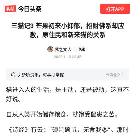
打开APP
三猫记3 芒果初来小抑郁，招财佛系却应
激，原住民和新来猫的关系
武之文人
关注
2022-1-13 22:46
头条听资讯，时事尽掌握
去听全文
猫进入人的生活，是主动，还是被动，这真不
好说。
自从人类开始储存粮食，就饱受鼠患之苦。
《诗经》有云：“硕鼠硕鼠，无食我黍”。那时