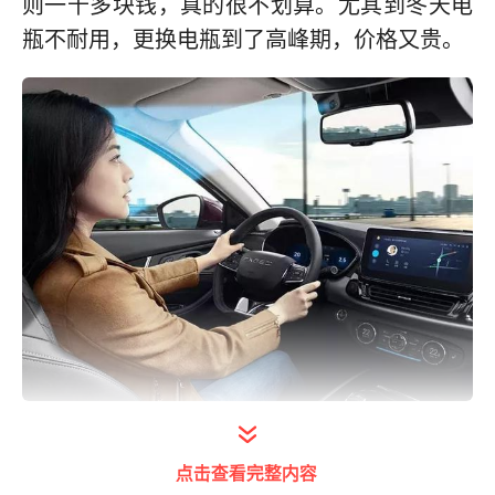
则一千多块钱，真的很不划算。尤其到冬天电
瓶不耐用，更换电瓶到了高峰期，价格又贵。
打开今日头条查看图片详情
冬季气温低，对汽车和电动车的电池影响非常
点击查看完整内容