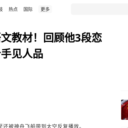
技
热点
国际
更多
文教材！回顾他3段恋
分手见人品
至还被神舟飞船带到太空反复播放。