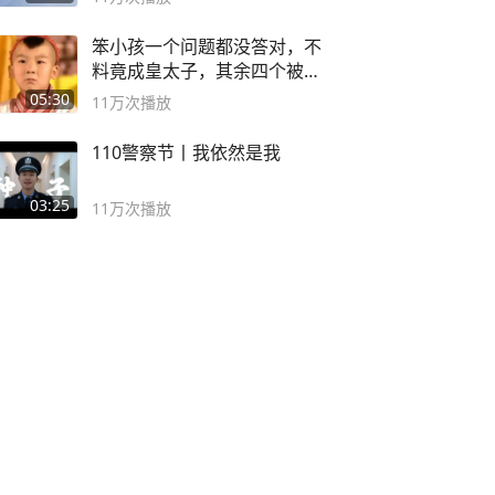
笨小孩一个问题都没答对，不
料竟成皇太子，其余四个被处
死
05:30
11万
次播放
110警察节丨我依然是我
03:25
11万
次播放