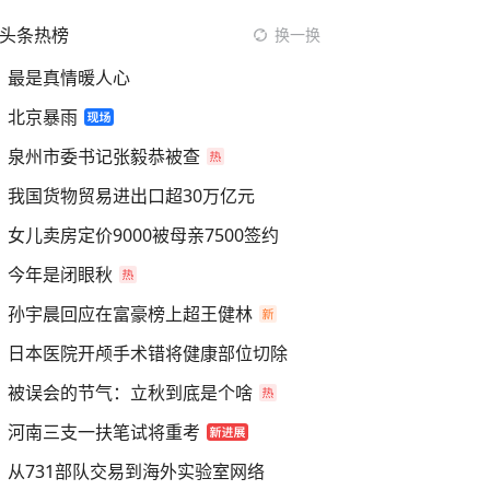
头条热榜
换一换
最是真情暖人心
北京暴雨
泉州市委书记张毅恭被查
我国货物贸易进出口超30万亿元
女儿卖房定价9000被母亲7500签约
今年是闭眼秋
孙宇晨回应在富豪榜上超王健林
日本医院开颅手术错将健康部位切除
被误会的节气：立秋到底是个啥
河南三支一扶笔试将重考
从731部队交易到海外实验室网络