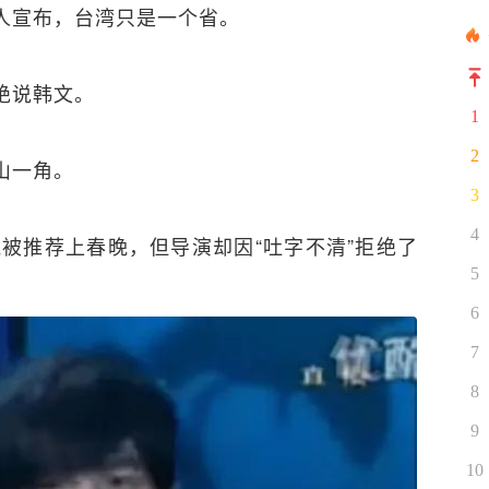
人宣布，台湾只是一个省。
绝说韩文。
1
2
山一角。
3
4
气被推荐上春晚，但导演却因“吐字不清”拒绝了
5
6
7
8
9
10