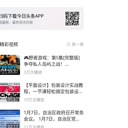
扫码下载今日头条APP
看最新、最热资讯内容
精彩视频
换一换
🎮野兽游戏：第5集[完整版]
争夺私人岛屿之战！
#MrBeastChina
55:37
3万
次播放
【平面设计】包装设计实战教
程，一节课轻松搞定包装设计
流程！
91:25
10万
次播放
1月7日，自治区政府召开常务
会议。 1月7日，自治区党委
副书记
02:17
11万
次播放