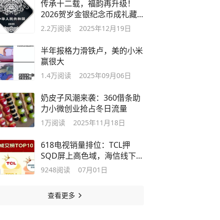
传承十二载，福韵再升级！
2026贺岁金银纪念币成礼藏
新标杆
2.2万
阅读
2025年12月19日
半年报格力滑铁卢，美的小米
赢很大
1.4万
阅读
2025年09月06日
奶皮子风潮来袭：360借条助
力小微创业抢占冬日流量
1万
阅读
2025年11月18日
618电视销量排位：TCL押
SQD屏上高色域，海信线下
稳，创维贴墙美
9248
阅读
07月01日
查看更多