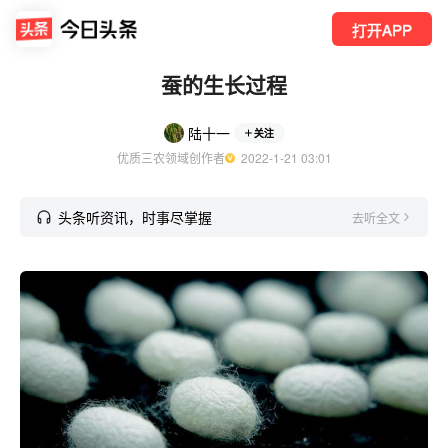
打开APP
蚕的生长过程
陆十一
关注
优质三农领域创作者
  2022-1-21 03:01
头条听资讯，时事尽掌握
去听全文