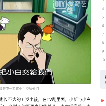
3
4
5
6
7
8
9
10
求野原一家将小白交给他们
也长不大的五岁小孩，在TV剧里面，小新与小白