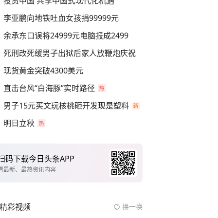
投资中国 共享中国式现代化机遇
李亚鹏向地铁吐血女孩捐99999元
余承东口误将24999元电脑报成2499
死刑改死缓男子出狱后家人放鞭炮庆祝
现货黄金突破4300美元
直击台风“白海豚”实时路径
男子15元买文玩核桃砸开发现是塑料
明日立秋
扫码下载今日头条APP
看最新、最热资讯内容
精彩视频
换一换