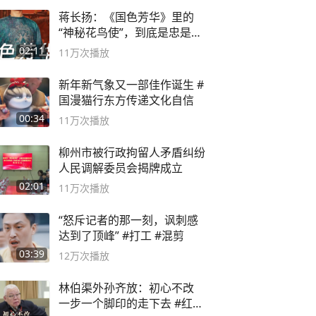
蒋长扬：《国色芳华》里的
“神秘花鸟使”，到底是忠是
奸？
02:11
11万
次播放
新年新气象又一部佳作诞生 #
国漫猫行东方传递文化自信
00:34
11万
次播放
柳州市被行政拘留人矛盾纠纷
人民调解委员会揭牌成立
02:01
11万
次播放
“怒斥记者的那一刻，讽刺感
达到了顶峰” #打工 #混剪
03:39
12万
次播放
林伯渠外孙齐放：初心不改
一步一个脚印的走下去 #红船