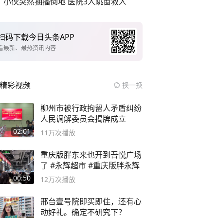
小伙突然抽搐倒地 医院3人跳窗救人
扫码下载今日头条APP
看最新、最热资讯内容
精彩视频
换一换
柳州市被行政拘留人矛盾纠纷
人民调解委员会揭牌成立
02:01
11万
次播放
重庆版胖东来也开到吾悦广场
了 #永辉超市 #重庆版胖永辉
00:50
12万
次播放
邢台壹号院即买即住，还有心
动好礼。确定不研究下？