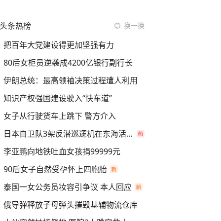
头条热榜
换一换
把百年大党建设得更加坚强有力
80后女柜员逆袭成4200亿银行副行长
伊朗总统：最高领袖决策过程遭人利用
知识产权强国建设驶入“快车道”
女子从行驶货车上跳下 警方介入
日本自卫队3架反潜巡逻机在东海活动
李亚鹏向地铁吐血女孩捐99999元
90后女子自然受孕怀上四胞胎
泰国一女公务员妆容引争议 本人回应
俄导弹释放子母弹头摧毁基辅物流仓库