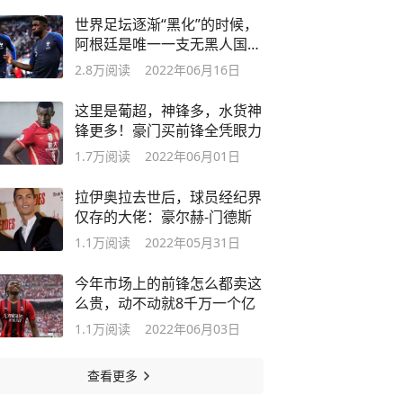
世界足坛逐渐“黑化”的时候，
阿根廷是唯一一支无黑人国脚
的球队
2.8万
阅读
2022年06月16日
这里是葡超，神锋多，水货神
锋更多！豪门买前锋全凭眼力
1.7万
阅读
2022年06月01日
拉伊奥拉去世后，球员经纪界
仅存的大佬：豪尔赫-门德斯
1.1万
阅读
2022年05月31日
今年市场上的前锋怎么都卖这
么贵，动不动就8千万一个亿
1.1万
阅读
2022年06月03日
查看更多