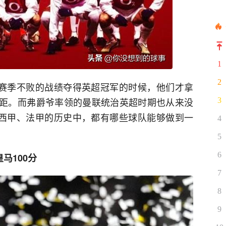
1
2
以赛季不败的战绩夺得英超冠军的时候，他们才拿
的差距。而弗爵爷率领的曼联统治英超时期也从来没
3
、西甲、法甲的历史中，都有哪些球队能够做到一
4
5
6
马100分
7
8
9