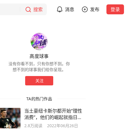
搜索
消息
发布
登录
高度球事
没有你看不到，只有你想不到。你
想不到的球事我们给你呈现。
关注
TA的热门作品
当土豪纽卡斯尔都开始“理性
消费”，他们的崛起就指日可
待了
2.8万
阅读
2022年06月26日