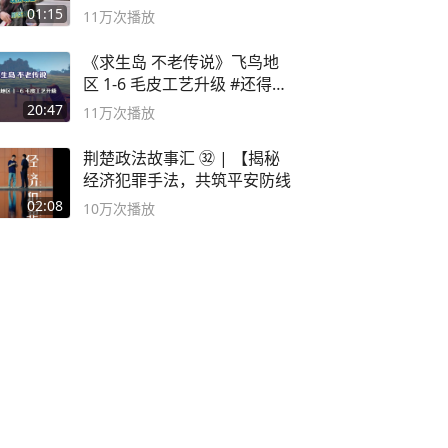
01:15
11万
次播放
《求生岛 不老传说》飞鸟地
区 1-6 毛皮工艺升级 #还得是
主机大作
20:47
11万
次播放
荆楚政法故事汇 ㉜ | 【揭秘
经济犯罪手法，共筑平安防线
02:08
10万
次播放