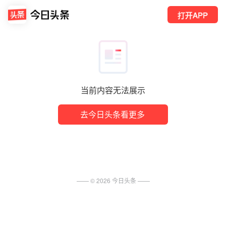
打开APP
当前内容无法展示
去今日头条看更多
—— ©
2026
今日头条
——