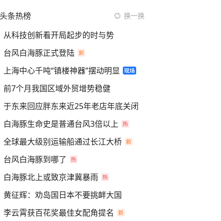
头条热榜
换一换
从科技创新看开局起步的时与势
台风白海豚正式登陆
上海中心千吨“镇楼神器”摆动明显
前7个月我国区域外贸增势稳健
于东来回应胖东来近25年老店年底关闭
白海豚生命史是普通台风3倍以上
全球最大级别运输船通过长江大桥
台风白海豚到哪了
白海豚北上或致京津冀暴雨
黄征辉：劝岛国日本不要挑衅大国
李云霄获百花奖最佳女配角提名