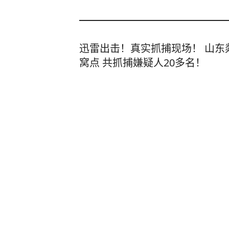
迅雷出击！真实抓捕现场！ 山东
窝点 共抓捕嫌疑人20多名！
闪电新闻
4
评论
2小时前
一保险员工实名举报公司违规，
险，不少人养老钱血本无归，陕
查。保险的本质是保障，不是收
齐鲁壹点
7
评论
4小时前
轰-6J挂4枚鹰击-12反舰导弹现
需一枚就能让航母瘫痪