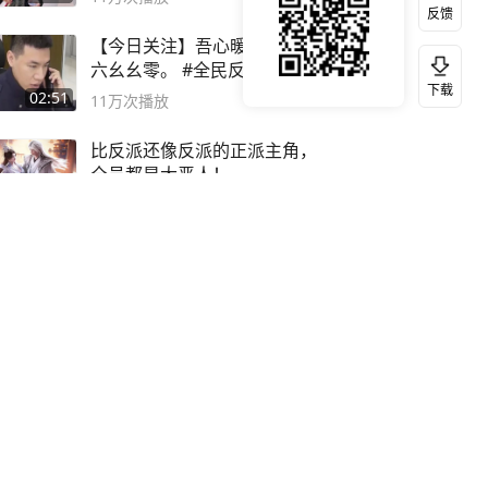
反馈
【今日关注】吾心暖民心，九
六幺幺零。 #全民反诈进行时
下载
02:51
11万
次播放
比反派还像反派的正派主角，
全员都是大恶人！
06:02
11万
次播放