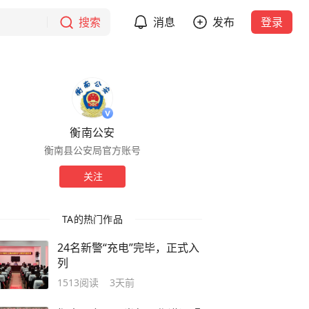
搜索
消息
发布
登录
衡南公安
衡南县公安局官方账号
关注
TA的热门作品
24名新警“充电”完毕，正式入
列
1513
阅读
3天前