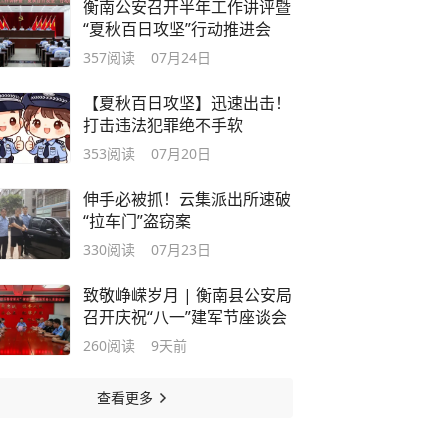
衡南公安召开半年工作讲评暨
“夏秋百日攻坚”行动推进会
357
阅读
07月24日
【夏秋百日攻坚】迅速出击！
打击违法犯罪绝不手软
353
阅读
07月20日
伸手必被抓！云集派出所速破
“拉车门”盗窃案
330
阅读
07月23日
致敬峥嵘岁月 | 衡南县公安局
召开庆祝“八一”建军节座谈会
260
阅读
9天前
查看更多