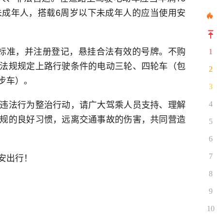
未成年人，搭载6周岁以下未成年人的应当使用安
标准，并注册登记，悬挂合法有效的号牌。不购
1
法规规定上路行驶条件的电动三轮、四轮车（包
2
步车）。
3
违法行为整治行动，请广大驾乘人员支持、理解
4
规的良好习惯，远离交通事故的伤害，共同营造
5
6
安出行！
7
8
9
10