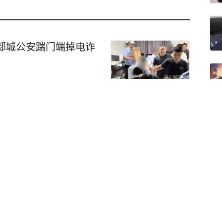
郯城公安踹门端掉电诈
虚构国补诱导老人买保
西金融监管局已介入调
割
身黄岩岛，威力惊人，只