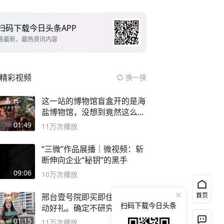
扫码下载今日头条APP
看最新、最热资讯内容
精彩视频
换一换
这一站的博物馆盲盒开的是海
盐博物馆，没想到竟然这么好
逛！
01:49
11万
次播放
“三微”作品展播｜微视频：斩
断伸向企业“秘钥”的黑手
09:06
10万
次播放
首页
邢台壹号院即买即住，还有心
扫码下载今日头条
动好礼。确定不研究下？
01:15
11万
次播放