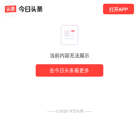
打开APP
当前内容无法展示
去今日头条看更多
—— ©
2026
今日头条
——