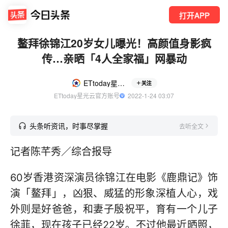
打开APP
鳌拜徐锦江20岁女儿曝光！高颜值身影疯
传…亲晒「4人全家福」网暴动
ETtoday星光云
关注
ETtoday星光云官方账号
  2022-1-24 03:07
头条听资讯，时事尽掌握
去听全文
记者陈芊秀／综合报导
60岁香港资深演员徐锦江在电影《鹿鼎记》饰
演「鳌拜」，凶狠、威猛的形象深植人心，戏
外则是好爸爸，和妻子殷祝平，育有一个儿子
徐菲，现在孩子已经22岁。不过他最近晒照，