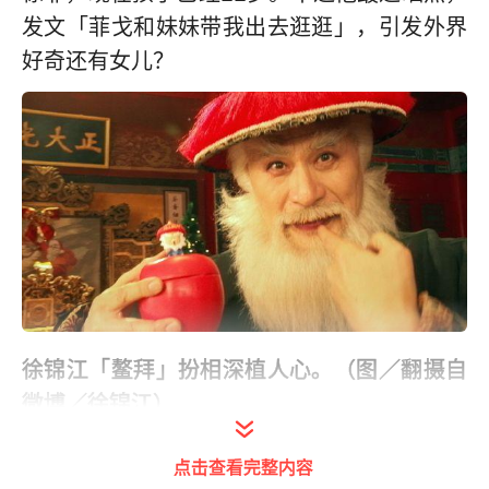
发文「菲戈和妹妹带我出去逛逛」，引发外界
好奇还有女儿？
徐锦江「鳌拜」扮相深植人心。（图／翻摄自
微博／徐锦江）
徐锦江当年在云南拍戏时，对殷祝平一见钟
点击查看完整内容