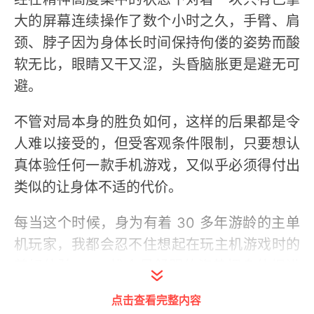
大的屏幕连续操作了数个小时之久，手臂、肩
颈、脖子因为身体长时间保持佝偻的姿势而酸
软无比，眼睛又干又涩，头昏脑胀更是避无可
避。
不管对局本身的胜负如何，这样的后果都是令
人难以接受的，但受客观条件限制，只要想认
真体验任何一款手机游戏，又似乎必须得付出
类似的让身体不适的代价。
每当这个时候，身为有着 30 多年游龄的主单
机玩家，我都会忍不住想起在玩主机游戏时的
美好体验 —— 找个最舒服的姿势把身体埋进
沙发，双手握着尺寸刚好、符合人体工学设计
点击查看完整内容
的游戏手柄，抬头面对适当距离之外正好填满