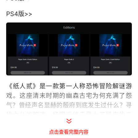
PS4版>>
《纸人贰》是一款第一人称恐怖冒险解谜游
戏。这座清末时期的幽森古宅为何充满了怨
气？曾经声名显赫的殷府到底发生过什么？寻
找女儿的踪迹，杨明远终于登上了殷府的二
楼，面对无处不在的亡魂他该如何抉择？ 埋藏
点击查看完整内容
了百年的故事真相，等玩家亲自揭露。