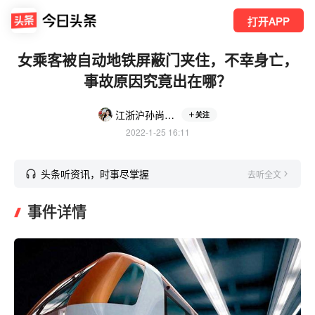
打开APP
女乘客被自动地铁屏蔽门夹住，不幸身亡，
事故原因究竟出在哪？
江浙沪孙尚香（即送版）
关注
2022-1-25 16:11
头条听资讯，时事尽掌握
去听全文
事件详情