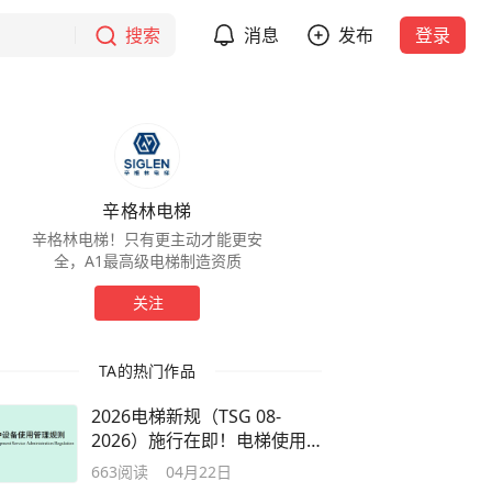
搜索
消息
发布
登录
辛格林电梯
辛格林电梯！只有更主动才能更安
全，A1最高级电梯制造资质
关注
TA的热门作品
2026电梯新规（TSG 08-
2026）施行在即！电梯使用
单位必读调整指南
663
阅读
04月22日