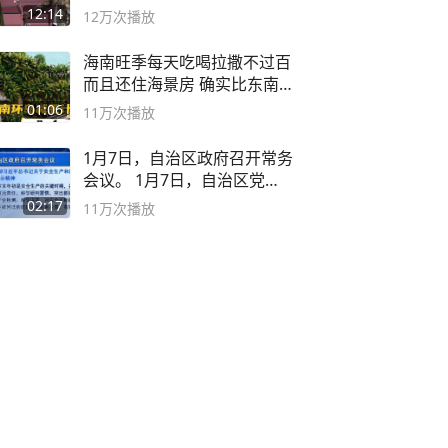
12:14
12万
次播放
海南旺季每天吃喝拉撒不过百
而且还住海景房 确实比东南
亚合适
01:06
11万
次播放
1月7日，自治区政府召开常务
会议。 1月7日，自治区党委
副书记
02:17
11万
次播放