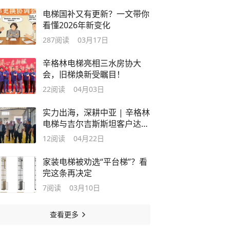
电梯国补又有更新？一文带你
看懂2026年新变化
287
阅读
03月17日
辛格林电梯亮相三水房协大
会，旧梯焕新受瞩目！
22
阅读
04月03日
实力出海，深耕中亚 | 辛格林
电梯与吉尔吉斯斯坦客户达成
战略合作
12
阅读
04月22日
家装电梯被劝选“平台梯”？看
完这条再决定
7
阅读
03月10日
查看更多