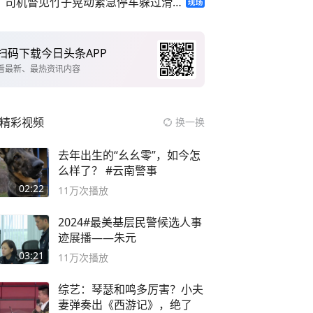
司机瞥见竹子晃动紧急停车躲过滑坡
扫码下载今日头条APP
看最新、最热资讯内容
精彩视频
换一换
去年出生的“幺幺零”，如今怎
么样了？ #云南警事
02:22
11万
次播放
2024#最美基层民警候选人事
迹展播——朱元
03:21
11万
次播放
综艺：琴瑟和鸣多厉害？小夫
妻弹奏出《西游记》，绝了