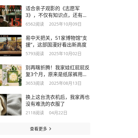
适合亲子观影的《志愿军
3》，不仅有知识点，还有燃
点和泪点
6562
阅读
2025年10月09日
易中天把关，51家博物馆“支
援”，这部国漫好看出新高度
5793
阅读
2025年10月02日
别再瞎折腾！我家娃红屁屁反
复3个月，原来是纸尿裤用错
了
3653
阅读
2025年08月13日
换上这台洗衣机后，我家再也
没有难洗的衣服了
2118
阅读
04月22日
查看更多