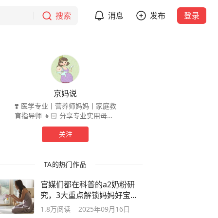
搜索
消息
发布
登录
京妈说
❣️ 医学专业丨营养师妈妈丨家庭教
育指导师 👦🏻 分享专业实用母婴/
营养健康知识 🥇 推荐优选母婴生活
关注
好物 😘 关注@京妈说，爱自己爱孩
子爱家人
TA的热门作品
官媒们都在科普的a2奶粉研
究，3大重点解锁妈妈好宝宝
也好！
1.8万
阅读
2025年09月16日