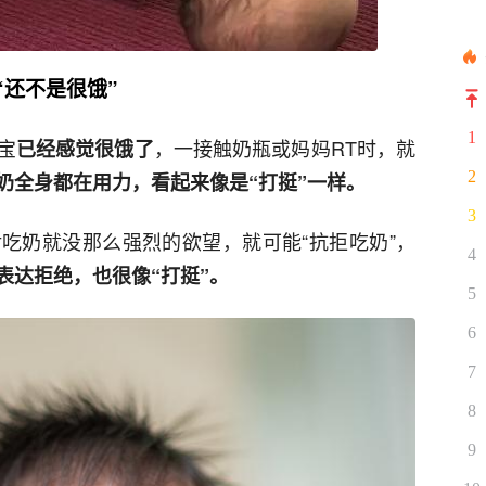
“还不是很饿”
1
宝
，一接触奶瓶或妈妈RT时，就
已经感觉很饿了
2
奶全身都在用力，看起来像是“打挺”一样。
3
吃奶就没那么强烈的欲望，就可能“抗拒吃奶”，
4
表达拒绝，也很像“打挺”。
5
6
7
8
9