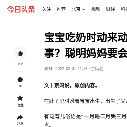
关注
推荐
北京
视频
财经
科
宝宝吃奶时动来动
事？聪明妈妈要
196
2022-02-01 21:13
·
京妈说
原创
文丨京妈说，原创内容。
26
在肚子里时盼着宝宝出生，出生了又
收藏
有句育儿俗语是
“一月睡二月哭三月
分享
点。