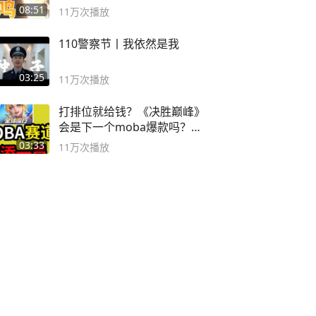
08:51
11万
次播放
110警察节丨我依然是我
03:25
11万
次播放
打排位就给钱？《决胜巅峰》
会是下一个moba爆款吗？#
决胜巅峰
03:33
11万
次播放