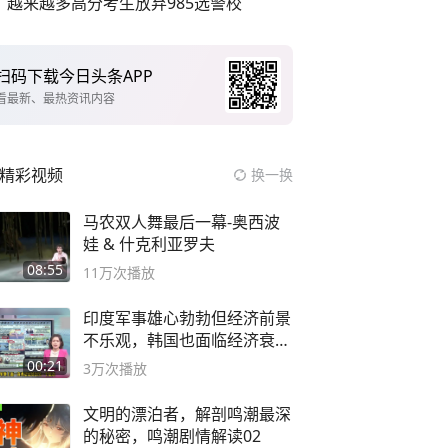
越来越多高分考生放弃985选警校
扫码下载今日头条APP
看最新、最热资讯内容
精彩视频
换一换
马农双人舞最后一幕-奥西波
娃 & 什克利亚罗夫
08:55
11万
次播放
印度军事雄心勃勃但经济前景
不乐观，韩国也面临经济衰退
风险
00:21
3万
次播放
文明的漂泊者，解剖鸣潮最深
的秘密，鸣潮剧情解读02