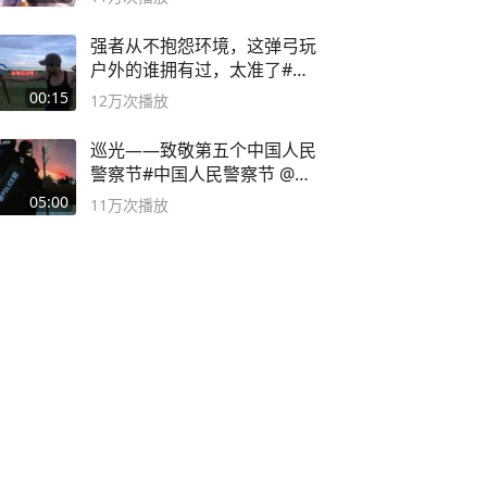
强者从不抱怨环境，这弹弓玩
户外的谁拥有过，太准了#弹
弓#户外
00:15
12万
次播放
巡光——致敬第五个中国人民
警察节#中国人民警察节 @抖
音小助手
05:00
11万
次播放