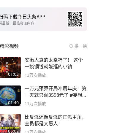
扫码下载今日头条APP
看最新、最热资讯内容
精彩视频
换一换
安徽人真的太幸福了！ 这个
一袋铜钱就能逛的小镇
01:03
12万
次播放
一万元预算开局冲周年庆！第
一天就只剩3598元了 #妄想山
海
01:40
11万
次播放
比反派还像反派的正派主角，
全员都是大恶人！
06:02
11万
次播放