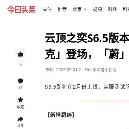
关注
推荐
北京
视频
财经
科
云顶之奕S6.5版
克」登场，「蔚
36
2022-02-01 21:36
·
圆珠笔小新哥
原创
S6.5即将在2月份上线，美服测试
94
收藏
【新增羁绊】
分享