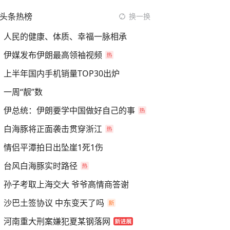
头条热榜
换一换
人民的健康、体质、幸福一脉相承
伊媒发布伊朗最高领袖视频
上半年国内手机销量TOP30出炉
一周“靓”数
伊总统：伊朗要学中国做好自己的事
白海豚将正面袭击贯穿浙江
情侣平潭拍日出坠崖1死1伤
台风白海豚实时路径
孙子考取上海交大 爷爷高情商答谢
沙巴土签协议 中东变天了吗
河南重大刑案嫌犯夏某钢落网