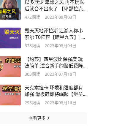
以多欺少 卑鄙之风 再不玩以
后就合不出来了 【卑鄙拉克
丝】
472
阅读
2023年09月03日
毁天灭地泽拉斯 江湖人称小
索尔 T0阵容【暗星九五】|激
战星海
378
阅读
2023年08月04日
【约莎】四星波比保强度 玩
法简单 适合新手的赌低费阵
容
303
阅读
2023年07月18日
天克索拉卡 环境和强度都有
加强 滑板鞋即将崛起【堡垒
滑板鞋】
293
阅读
2023年08月16日
查看更多