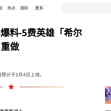
技
热点
国际
更多
本爆料-5费英雄「希尔
」重做
服预计于2月4日上线。