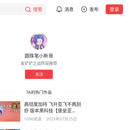
搜索
消息
发布
登录
圆珠笔小新哥
金铲铲之战阵容推荐
关注
TA的热门作品
高坦度加持 飞升亚飞不再刮
痧 版本黑科技【堡垒亚
飞】|S9符文大陆
1096
阅读
2023年07月25日