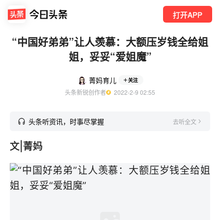
打开APP
“中国好弟弟”让人羡慕：大额压岁钱全给姐
姐，妥妥“爱姐魔”
菁妈育儿
关注
头条新锐创作者
  2022-2-9 02:55
头条听资讯，时事尽掌握
去听全文
文|菁妈