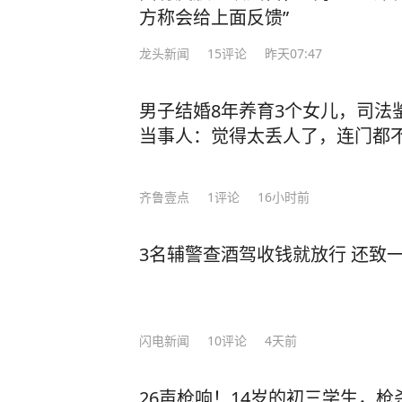
方称会给上面反馈”
龙头新闻
15
评论
昨天07:47
男子结婚8年养育3个女儿，司法
当事人：觉得太丢人了，连门都
齐鲁壹点
1
评论
16小时前
3名辅警查酒驾收钱就放行 还致
闪电新闻
10
评论
4天前
26声枪响！14岁的初三学生，