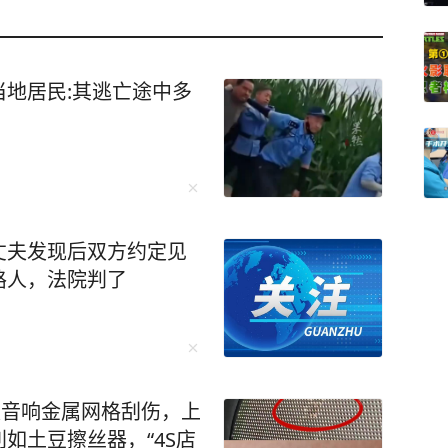
地居民:其逃亡途中多
丈夫发现后双方约定见
路人，法院判了
被音响金属网格刮伤，上
如土豆擦丝器，“4S店