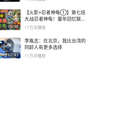
【火影×忍者神龟①】第七班
大战忍者神龟！童年回忆联动
论武？
08:55
11万
次播放
李胤志：在北京，我比台湾的
同龄人有更多选择
07:43
11万
次播放