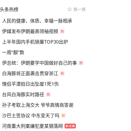
头条热榜
换一换
人民的健康、体质、幸福一脉相承
伊媒发布伊朗最高领袖视频
上半年国内手机销量TOP30出炉
一周“靓”数
伊总统：伊朗要学中国做好自己的事
白海豚将正面袭击贯穿浙江
情侣平潭拍日出坠崖1死1伤
台风白海豚实时路径
孙子考取上海交大 爷爷高情商答谢
沙巴土签协议 中东变天了吗
河南重大刑案嫌犯夏某钢落网