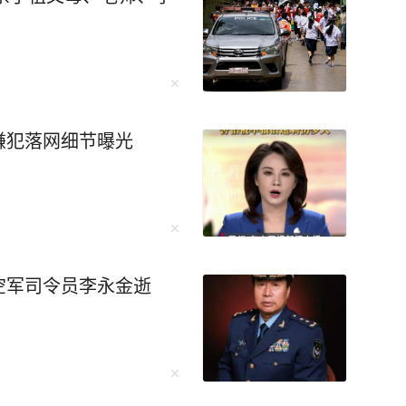
嫌犯落网细节曝光
空军司令员李永金逝