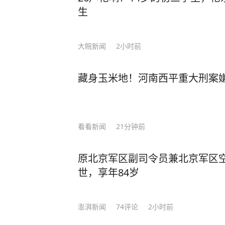
生
大皖新闻
2小时前
藏身玉米地！河南西平重大刑案
看看新闻
21分钟前
原北京军区副司令员兼北京军区
世，享年84岁
澎湃新闻
74
评论
2小时前