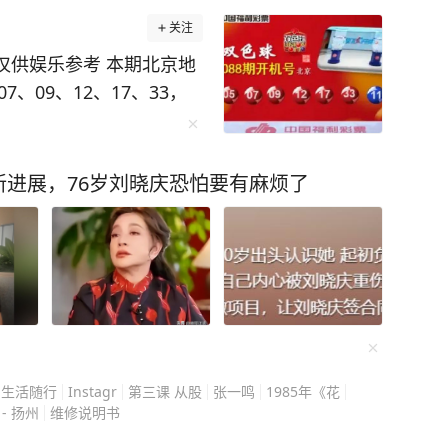
关注
乐参考 本期北京地
、09、12、17、33，
大家面前，不少彩民已经开
楚。开机号只是彩票机房
进展，76岁刘晓庆恐怕要有麻烦了
是核验机器能否正常出
看，
段，末尾收尾给到大号3
家习惯拿开机号做杀号参
从中挑选一两个号码放进
冷热数据放在一起综合参
3 生活随行
Instagr
第三课 从股
张一鸣
1985年《花
彩民看得很通透，不管开
- 扬州
维修说明书
的本质，当作话题聊聊可