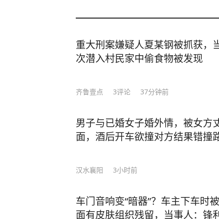
重大刑案嫌疑人夏某钢被抓获，当
次潜入村民家中偷食物被发现
齐鲁壹点
3
评论
37分钟前
男子与已婚女子婚外情，被女方
面，酒后开车欲撞对方结果错撞
汉水襄阳
3小时前
车门音响变“暗器”？车主下车时
面有皮肤组织残留，当事人：锋利