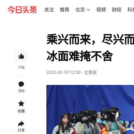
关注
推荐
北京
视频
财经
科
乘兴而来，尽兴
冰面难掩不舍
716
2022-02-10 12:50
·
北青网
356
收藏
分享