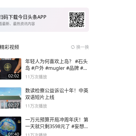
扫码下载今日头条APP
看最新、最热资讯内容
精彩视频
换一换
年轻人为何喜欢上岛？ #石头
岛 #户外 #mugler #品牌 #足
球流氓
02:02
11万
次播放
数读检察公益诉讼十年！中英
双语短片上线
02:27
11万
次播放
一万元预算开局冲周年庆！第
一天就只剩3598元了 #妄想山
海
01:40
11万
次播放