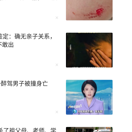
鉴定：确无亲子关系，
不敢出
一醉驾男子被撞身亡
枪杀了祖父母、老师、学