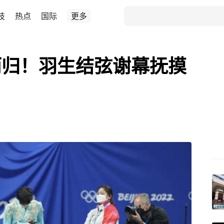
技
热点
国际
更多
而归！羽生结弦谢幕抚摸