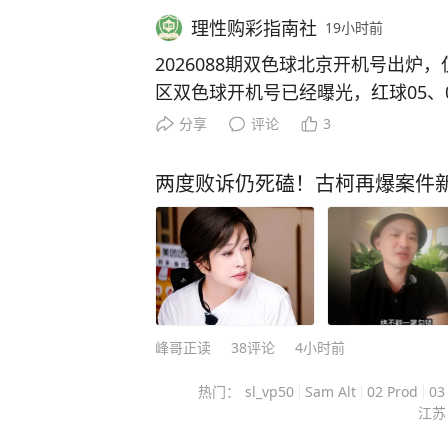
理性购彩指南社
19小时前
2026088期双色球北京开机号出炉，仅供娱
区双色球开机号已经曝光，红球05、07
蓝球开出11，整套号码完整呈现在
分享
评论
3
始拿它来对比自己的选号。 很多新手彩民容易把开机号当成开
奖的预判号码，这里还是要把话说清
两度败诉仍死磕！古柯再爆案件新
测试设备打出的一组测试号码，作用
票，和最终摇奖结果不存在任何关联。 从这组号码本身来
小号占比偏高，区间分布集中在前中
3，蓝球落在中区数字11。一部分玩
考，避开里面出现的数字，也有人会
自己的投注单里，玩法各不相同。 评论区的看法也是分成两
峰哥正读
38
评论
4小时前
派。有人喜欢把开机号、历史号码、
热门：
sl_vp50
Sam Alt
02 Prod
0
考，当作选号的一种乐趣。还有资深
江苏 
机号开出什么，都改变不了随机开奖