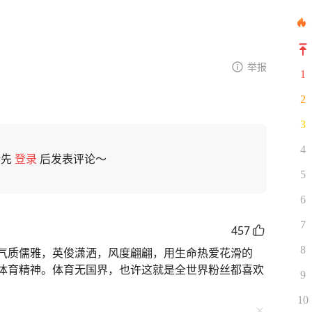
举报
1
2
3
4
请先
登录
后发表评论～
5
6
7
457
8
气质儒雅，英俊潇洒，风度翩翩，用生命热爱花滑的
体育精神。体育无国界，也许这就是全世界粉丝都喜欢
9
10