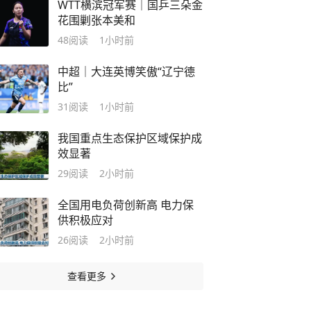
WTT横滨冠军赛｜国乒三朵金
花围剿张本美和
48
阅读
1小时前
中超｜大连英博笑傲“辽宁德
比”
31
阅读
1小时前
我国重点生态保护区域保护成
效显著
29
阅读
2小时前
全国用电负荷创新高 电力保
供积极应对
26
阅读
2小时前
查看更多