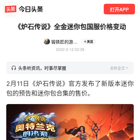
打开APP
《炉石传说》全金迷你包国服价格变动
锻铁匠的游戏小屋
关注
2022-2-12 02:38
头条听资讯，时事尽掌握
去听全文
2月11日《炉石传说》官方发布了新版本迷你
包的预告和迷你包合集的售价。