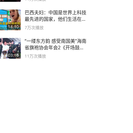
巴西夫妇：中国是世界上科技
最先进的国家，他们生活在
2999年
18:10
7万
次播放
“一缕东方韵 感受南国美”海南
省旗袍协会年会2《开场鼓》
二团
03:16
11万
次播放