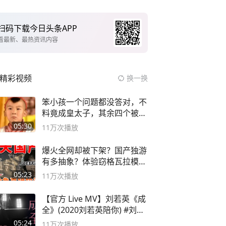
扫码下载今日头条APP
看最新、最热资讯内容
精彩视频
换一换
笨小孩一个问题都没答对，不
料竟成皇太子，其余四个被处
死
05:30
11万
次播放
爆火全网却被下架？国产独游
有多抽象？体验窃格瓦拉模拟
器！
05:23
11万
次播放
【官方 Live MV】刘若英《成
全》(2020刘若英陪你) #刘若
英 #成全
05:24
11万
次播放