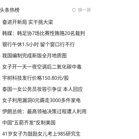
头条热榜
换一换
奋进开新局 实干挑大梁
韩媒：韩足协7场比赛性贿赂20名裁判
银行午休1.5小时 留个窗口行不行
我国编制完成新版全月地质图
女子开一天一夜空调后二氧化碳中毒
宇树科技发行价格150.80元/股
泰国一女公务员妆容引争议 本人回应
女子利用漏洞0元薅走3000多件家电
伊朗总统：最高领袖决策过程遭人利用
中国“五箭齐发”反制美国
41岁女子为鼓励女儿考上985研究生