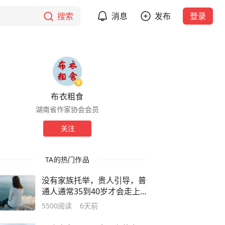
搜索
消息
发布
登录
布衣粗食
湖南省作家协会会员
关注
TA的热门作品
没有家族托举，贵人引导，普
通人通常35到40岁才会走上
命运的正轨
5500
阅读
6天前