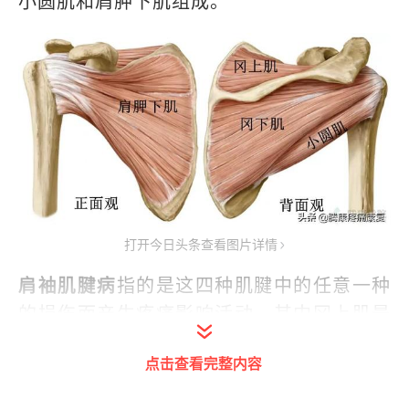
小圆肌和肩胛下肌组成。
打开今日头条查看图片详情
肩袖肌腱病
指的是这四种肌腱中的任意一种
的损伤而产生疼痛影响活动，其中冈上肌最
常受到影响。在慢性肌腱病中，旋转肌薄
点击查看完整内容
弱，肱骨头错位，导致肩峰在运动时撞击冈
上肌肌腱。