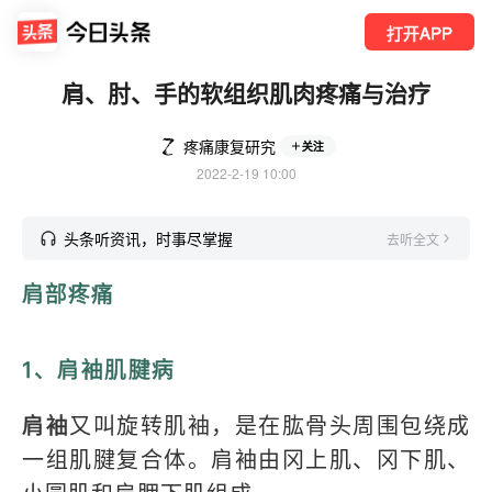
打开APP
肩、肘、手的软组织肌肉疼痛与治疗
疼痛康复研究
关注
2022-2-19 10:00
头条听资讯，时事尽掌握
去听全文
肩部疼痛
1、肩袖肌腱病
肩袖
又叫旋转肌袖，是在肱骨头周围包绕成
一组肌腱复合体。肩袖由冈上肌、冈下肌、