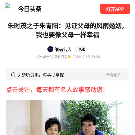
打开APP
朱时茂之子朱青阳：见证父母的风雨婚姻，
我也要像父母一样幸福
细品名人
关注
优质娱乐领域创作者
  2022-2-16 09:24
头条听资讯，时事尽掌握
去听全文
点击关注，每天都有名人故事感动您！