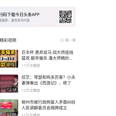
扫码下载今日头条APP
看最新、最热资讯内容
精彩视频
换一换
巨丰杯 勇弃双马 阎大师底线
猛攻 献卒催杀 潘大师精妙入
局
07:57
11万
次播放
综艺：琴瑟和鸣多厉害？小夫
妻弹奏出《西游记》，绝了
12:14
12万
次播放
柳州市被行政拘留人矛盾纠纷
人民调解委员会揭牌成立
02:01
11万
次播放