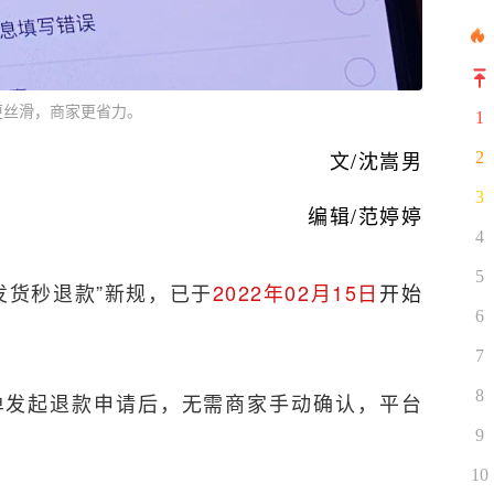
更丝滑，商家更省力。
1
文/沈嵩男
2
3
编辑/范婷婷
4
5
发货秒退款”新规，已于
2022年02月15日
开始
6
7
8
单发起退款申请后，无需商家手动确认，平台
9
10