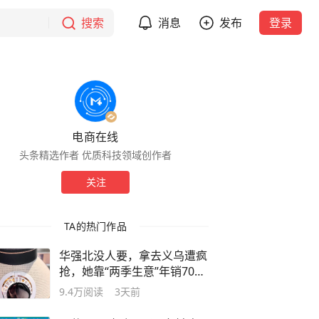
搜索
消息
发布
登录
电商在线
头条精选作者 优质科技领域创作者
关注
TA的热门作品
华强北没人要，拿去义乌遭疯
抢，她靠“两季生意”年销7000
万
9.4万
阅读
3天前