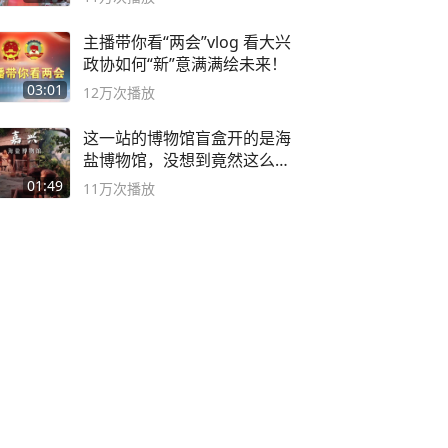
主播带你看“两会”vlog 看大兴
政协如何“新”意满满绘未来！
03:01
12万
次播放
这一站的博物馆盲盒开的是海
盐博物馆，没想到竟然这么好
逛！
01:49
11万
次播放