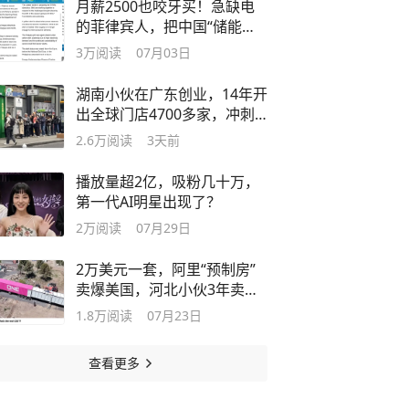
月薪2500也咬牙买！急缺电
的菲律宾人，把中国“储能神
器”抢断货
3万
阅读
07月03日
湖南小伙在广东创业，14年开
出全球门店4700多家，冲刺
IPO
2.6万
阅读
3天前
播放量超2亿，吸粉几十万，
第一代AI明星出现了？
2万
阅读
07月29日
2万美元一套，阿里“预制房”
卖爆美国，河北小伙3年卖
3000套
1.8万
阅读
07月23日
查看更多