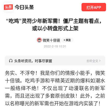
打开APP
“吃鸡”灵符少年新军需！僵尸主题有看点，
或以小转盘形式上架
微笑十倍镜
关注
2022-2-18 10:31
头条听资讯，时事尽掌握
去听全文
务实、不浮夸！我是你们的情报小能手，微笑
十倍镜。吃鸡手游和平精英近期的爆料如潮水
一般络绎不绝！不仅出现了动漫联名的新军
需，而且还出现了多套原创皮肤！此外，之前
以名称曝光的新军需也开始在游戏内实装了！