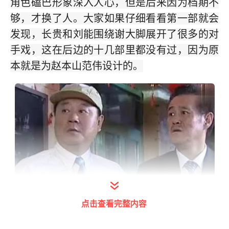
角色磕巴形象深入人心，但是后来因为档期不
够，才换了人。大家如果仔细看看第一部就会
发现，长贵和刘能围绕谢大脚展开了很多的对
手戏，这在后边的十几部里都没有过，因为原
本就是为赵本山范伟设计的。
打开今日头条查看图片详情
点击查看完整内容
②剧中有很多的夫妻档，但是除了徐会计