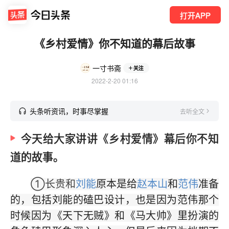
打开APP
《乡村爱情》你不知道的幕后故事
一寸书斋
关注
2022-2-20 01:16
头条听资讯，时事尽掌握
去听全文
今天给大家讲讲《乡村爱情》幕后你不知
道的故事。
①长贵和
刘能
原本是给
赵本山
和
范伟
准备
的，包括刘能的磕巴设计，也是因为范伟那个
时候因为《天下无贼》和《马大帅》里扮演的