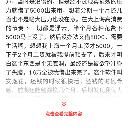
万，当时是没借的，但是经不过现实摧残的压
力就借了5000出来用，想着分期一个月还几
百也不是啥大压力也没在意。在大上海高消费
的节奏下一切都是浮云。半个月各种花费下
5000马上没了，然后没办法又借5000，需要
生活啊，想想我上海一个月工资才5000，一
下子2个月工资就被我提前预支了，后来才明
白这个东西是个无底洞，最终还是被欲望冲昏
了头脑，1.6万全被我借出来完了。这个软件叫
安逸花，还钱的时候很快活，还钱的时候骨
感，前期还能勉强换几个月，后期发现我俩人
都不够花还要贷款，就很头疼，贷款的时候我
就没让女朋友知道，所以为了换这个钱也是瞒
点击查看完整内容
着他，没有不漏风的墙，天不遂人愿，发工资
对账才发现账目不对，迫不得已我说借给朋友