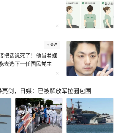
关注
接把话说死了！他当着媒
能去选下一任国民党主
台湾政坛就慢慢没那么显
些人都绕着政治走，就只
”。 如今岛内政治氛围已
导亮剑，日媒：已被解放军拉圈包围
民进党就会借机炒作“威权
头上。 不管他如何务实施
，两头受困、里外不讨
早已变成拖累选情、束缚
席之争，其实是清醒的选