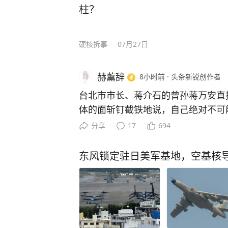
柱？
硬核拆事
07月27日
赫薰辞
8小时前
·
头条新锐创作者
台北市市长、蒋介石的曾孙蒋万安直
体的面斩钉截铁地说，自己绝对不可
席。想当年蒋经国走了之后，蒋家在
分享
17
694
眼，到了第四代，蒋友柏、蒋友青这
有蒋万安接了他爸蒋孝严的 “政治活
东风锁定驻日美军基地，空基核
经变了味，只要两岸局势稍有波动，
复辟”，把历史旧账全部扣在蒋万安
政、推动两岸交流，都会被刻意曲解
好，这个曾经象征权力的姓氏，如今
发展的枷锁。 蒋万安主动放弃党主