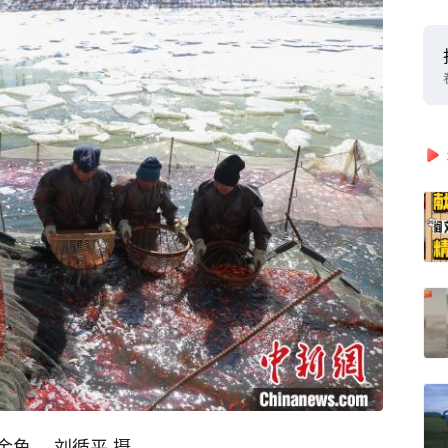
鱼。 刘循平 摄