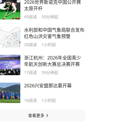
2026世界斯诺克中国公开赛
太原开杆
45
阅读
50分钟前
水利部和中国气象局联合发布
红色山洪灾害气象预警
20
阅读
1小时前
浙江杭州：2026年全国青少
年航天创新大赛总决赛开赛
17
阅读
59分钟前
2026兴安盟那达慕开幕
16
阅读
1小时前
查看更多