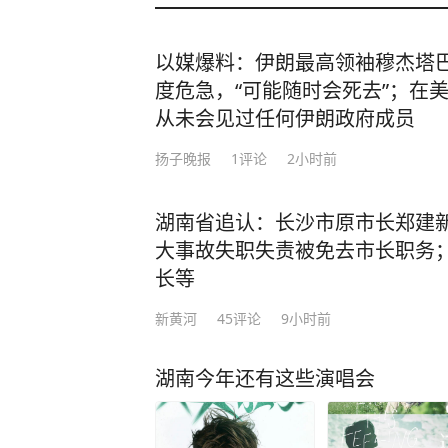
以媒爆料：伊朗最高领袖穆杰塔
度危急，“可能随时会死去”；在
从未会见过任何伊朗政府成员
扬子晚报
1
评论
2小时前
湖南省追认：长沙市原市长郑建
大事故失职失责被免去市长职务
长等
新黄河
45
评论
9小时前
湖南今年还有这些演唱会