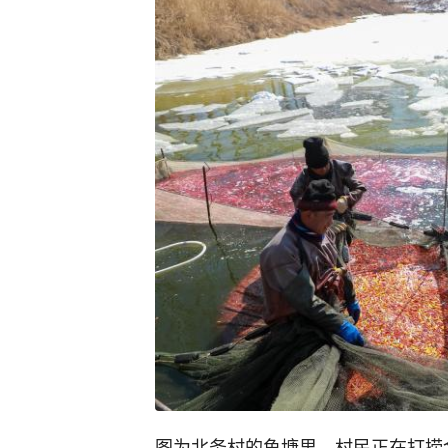
图为北务村的鱼塘里，村民正在打捞金