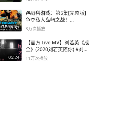
🎮野兽游戏：第5集[完整版]
争夺私人岛屿之战！
#MrBeastChina
55:37
3万
次播放
【官方 Live MV】刘若英《成
全》(2020刘若英陪你) #刘若
英 #成全
05:24
11万
次播放