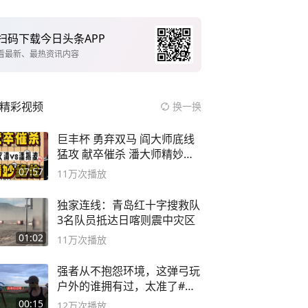
扫码下载今日头条APP
看最新、最热资讯内容
精彩视频
换一换
巨丰杯 勇弃双马 阎大师底线
猛攻 献卒催杀 潘大师精妙入
局
07:57
11万
次播放
独家连线：青岛红十字搜救队
3名队员抵达日喀则震中灾区
01:02
11万
次播放
强者从不抱怨环境，这弹弓玩
户外的谁拥有过，太准了#弹
弓#户外
00:15
12万
次播放