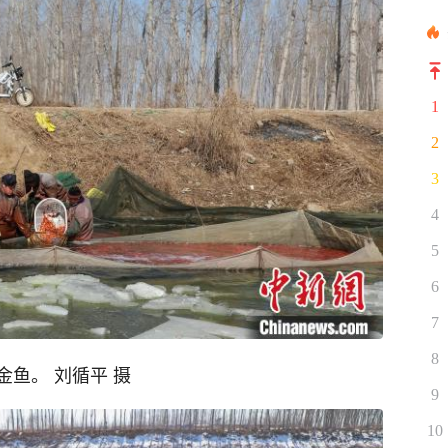
1
2
3
4
5
6
7
8
鱼。 刘循平 摄
9
10