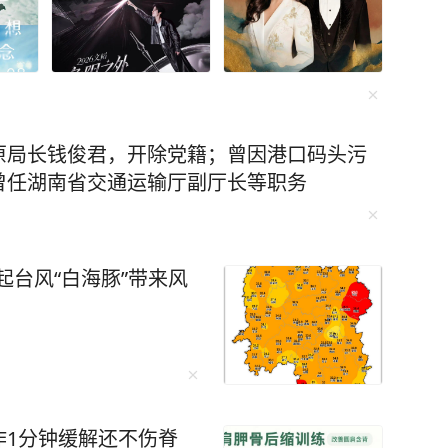
原局长钱俊君，开除党籍；曾因港口码头污
曾任湖南省交通运输厅副厅长等职务
起台风“白海豚”带来风
作1分钟缓解还不伤脊