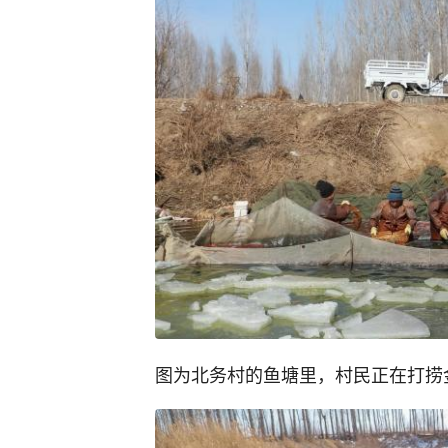
图为北务村的鱼塘里，村民正在打捞金