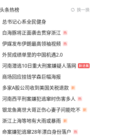
头条热榜
换一换
总书记心系全民健身
白海豚将正面袭击贯穿浙江
伊媒发布伊朗最高领袖视频
外贸成绩单里的中国机遇2.0
河南潜逃10日重大刑案嫌疑人落网
商场回应挂钱学森巨幅海报
多家A股公司收到美国关税退款
河南西平刑案嫌犯逃窜时伤害多人
银龙鱼离世大哥正伤心妻子问能吃不
浙江上海等地有大雨或暴雨
命案嫌犯逃窜28年漂白身份落户