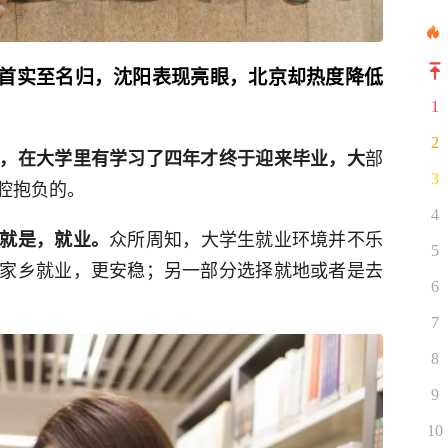
首实至名归，沈阳表现亮眼，北京却热度降低
1
2
部
，在大学里有学习了四年才终于迎来毕业，大
3
腔抱负的。
4
众所周知，大学生就业环境并不乐
就是，就业。
5
家乡就业，更安稳；另一部分选择就地或者是去
6
7
8
9
10