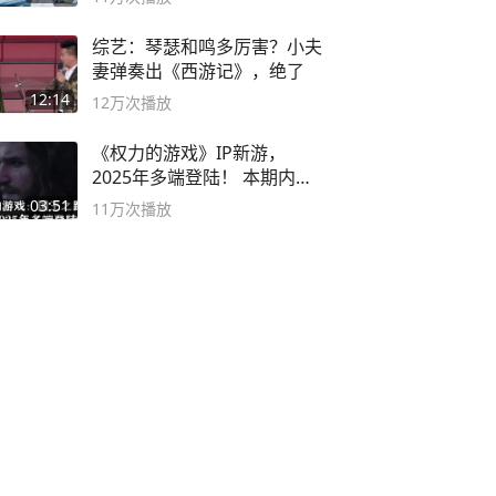
综艺：琴瑟和鸣多厉害？小夫
妻弹奏出《西游记》，绝了
12:14
12万
次播放
《权力的游戏》IP新游，
2025年多端登陆！ 本期内容
概要
03:51
11万
次播放