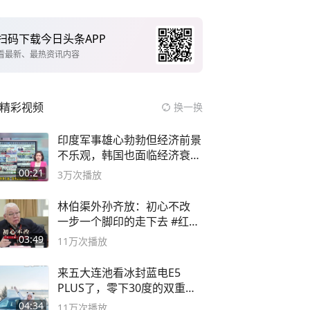
扫码下载今日头条APP
看最新、最热资讯内容
精彩视频
换一换
印度军事雄心勃勃但经济前景
不乐观，韩国也面临经济衰退
风险
00:21
3万
次播放
林伯渠外孙齐放：初心不改
一步一个脚印的走下去 #红船
论坛
03:49
11万
次播放
来五大连池看冰封蓝电E5
PLUS了，零下30度的双重冰
封40小时全录
04:34
11万
次播放