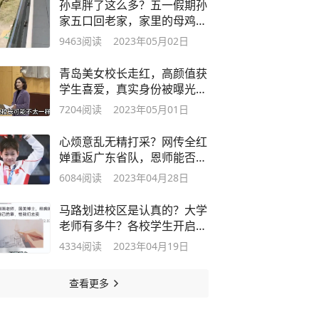
孙卓胖了这么多？五一假期孙
家五口回老家，家里的母鸡却
“遭殃”
9463
阅读
2023年05月02日
青岛美女校长走红，高颜值获
学生喜爱，真实身份被曝光引
网友争议
7204
阅读
2023年05月01日
心烦意乱无精打采？网传全红
婵重返广东省队，恩师能否助
她渡难关
6084
阅读
2023年04月28日
马路划进校区是认真的？大学
老师有多牛？各校学生开启凡
尔赛发言
4334
阅读
2023年04月19日
查看更多