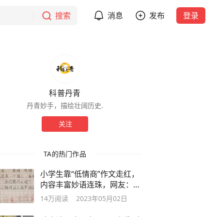
搜索
消息
发布
登录
科普丹青
丹青妙手，描绘壮阔历史.
关注
TA的热门作品
小学生靠“低情商”作文走红，
内容丰富妙语连珠，网友：6
翻了
14万
阅读
2023年05月02日