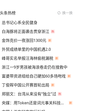
头条热榜
换一换
总书记心系全民健身
白海豚将正面袭击贯穿浙江
金饰克价一夜涨回1300元
外贸成绩单里的中国机遇2.0
峰哥实名举报汪海林偷税漏税
浙江一9岁男孩被海浪卷走仍在搜救中
富婆带资进组给自己硬加60多场吻戏
丁俊晖中国公开赛首轮出局
郑丽文：台湾从来没有“独立”过
央媒：用Token还是词元事关科技话语权