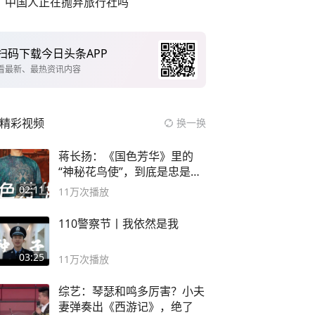
中国人正在抛弃旅行社吗
扫码下载今日头条APP
看最新、最热资讯内容
精彩视频
换一换
蒋长扬：《国色芳华》里的
“神秘花鸟使”，到底是忠是
奸？
02:11
11万
次播放
110警察节丨我依然是我
03:25
11万
次播放
综艺：琴瑟和鸣多厉害？小夫
妻弹奏出《西游记》，绝了