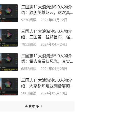
三国志11大浪淘沙5.0人物介
绍：独胆英雄赵云，这次真就
一个人了
9230
阅读
2024年04月12日
三国志11大浪淘沙5.0人物介
绍：三国第一猛将吕布，强到
令人发指
7853
阅读
2024年04月24日
三国志11大浪淘沙5.0人物介
绍：霍去病看似风光，其实定
位很尴尬
6852
阅读
2024年04月25日
三国志11大浪淘沙5.0人物介
绍：大家都知道我刘备靠的是
以德服人
5862
阅读
2024年05月10日
查看更多