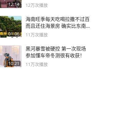
12:14
12万
次播放
海南旺季每天吃喝拉撒不过百
而且还住海景房 确实比东南
亚合适
01:06
11万
次播放
黑河暴雪被硬控 第一次现场
参加懂车帝冬测很有收获！
10:21
11万
次播放