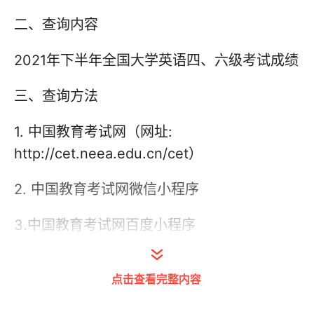
二、查询内容
2021年下半年全国大学英语四、六级考试成绩
三、查询方法
1. 中国教育考试网（网址:
http://cet.neea.edu.cn/cet）
2. 中国教育考试网微信小程序
3.中国教育考试网百度小程序
四、电子成绩报告单
点击查看完整内容
3月22日10时起，考生可登录中国教育考试网