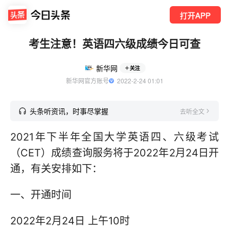
打开APP
考生注意！英语四六级成绩今日可查
新华网
关注
新华网官方账号
  2022-2-24 01:01
头条听资讯，时事尽掌握
去听全文
2021年下半年全国大学英语四、六级考试
（CET）成绩查询服务将于2022年2月24日开
通，有关安排如下：
一、开通时间
2022年2月24日 上午10时