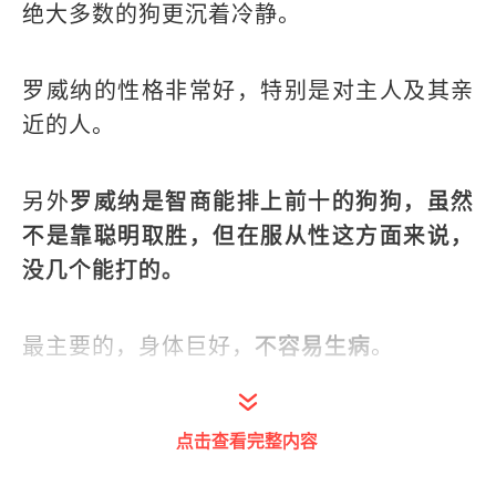
绝大多数的狗更沉着冷静。
罗威纳的性格非常好，特别是对主人及其亲
近的人。
另外
罗威纳是智商能排上前十的狗狗，虽然
不是靠聪明取胜，但在服从性这方面来说，
没几个能打的。
最主要的，身体巨好，
不容易生病
。
经过训练的罗威纳警犬英勇无畏，但是很多
点击查看完整内容
家养的宠物，它们虽然会出于本能保护主
人，但是能力肯定不及训练有素的警犬，自