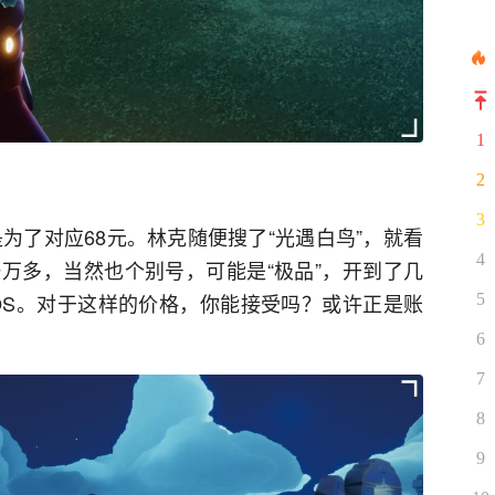
1
2
3
是为了对应68元。林克随便搜了“光遇白鸟”，就看
4
万多，当然也个别号，可能是“极品”，开到了几
OS。对于这样的价格，你能接受吗？或许正是账
5
。
6
7
8
9