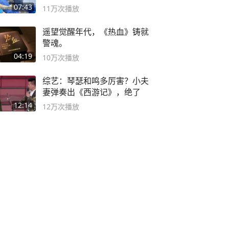
07:43
11万
次播放
遥望觉醒年代，《热血》铸就
警魂。
04:19
10万
次播放
综艺：琴瑟和鸣多厉害？小夫
妻弹奏出《西游记》，绝了
12:14
12万
次播放