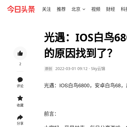
关注
推荐
北京
视频
财经
科
光遇：IOS白鸟6
的原因找到了？
2
2022-03-01 09:12
·
Sky云锦
原创
光遇：IOS白鸟6800，安卓白鸟6
评论
收藏
前言：
分享