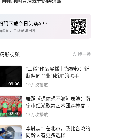
睡眠地图背后藏着的经济账
扫码下载今日头条APP
看最新、最热资讯内容
精彩视频
换一换
“三微”作品展播｜微视频：斩
断伸向企业“秘钥”的黑手
09:06
10万
次播放
舞蹈《想你想不够》表演：南
宁市红光歌舞艺术团森林春红
舞蹈队。
02:40
12万
次播放
李胤志：在北京，我比台湾的
同龄人有更多选择