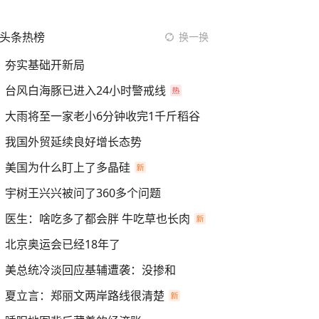
头条热榜
换一换
夯实基础开新局
台风白海豚已进入24小时警戒线
大雨将至一家老小6分钟收完1千斤稻谷
我国外贸延续良好增长态势
美国为什么盯上了多晶硅
宇树王兴兴被问了360多个问题
医生：啥吃多了都会胖 牛吃草也长肉
北京奥运会已经18年了
美总统冷淡回应基辅遭袭：没掺和
夏立言：郑丽文两岸路线很清楚