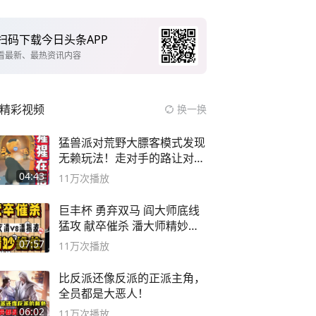
扫码下载今日头条APP
看最新、最热资讯内容
精彩视频
换一换
猛兽派对荒野大膘客模式发现
无赖玩法！走对手的路让对手
无路可走
04:43
11万
次播放
巨丰杯 勇弃双马 阎大师底线
猛攻 献卒催杀 潘大师精妙入
局
07:57
11万
次播放
比反派还像反派的正派主角，
全员都是大恶人！
06:02
11万
次播放