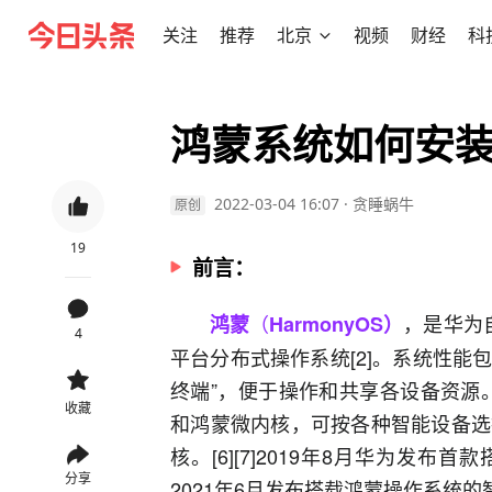
关注
推荐
北京
视频
财经
科
鸿蒙系统如何安
2022-03-04 16:07
·
贪睡蜗牛
原创
19
前言：
（
，是
华为
鸿蒙
HarmonyOS）
4
平台分布式操作系统
[2]。系统性能
终端”，便于操作和共享各设备资源
收藏
和鸿蒙
微内核
，可按各种智能设备选择
核。[6][7]2019年8月华为发
分享
2021年6月发布搭载鸿蒙操作系统的