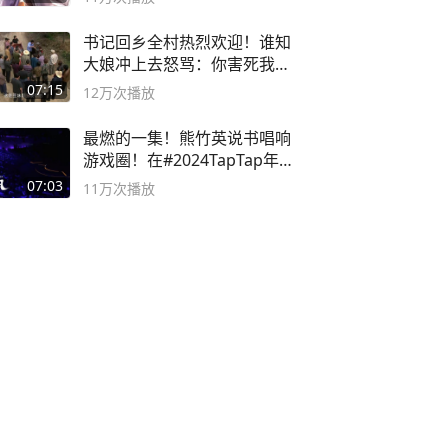
书记回乡全村热烈欢迎！谁知
大娘冲上去怒骂：你害死我儿
子
07:15
12万
次播放
最燃的一集！熊竹英说书唱响
游戏圈！在#2024TapTap年
度游戏大赏
07:03
11万
次播放