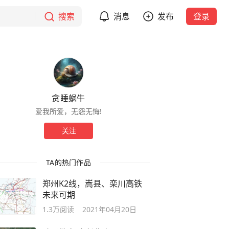
搜索
消息
发布
登录
贪睡蜗牛
爱我所爱，无怨无悔!
关注
TA的热门作品
郑州K2线，嵩县、栾川高铁
未来可期
1.3万
阅读
2021年04月20日