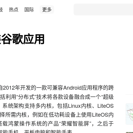
技
热点
国际
更多
装谷歌应用
自2012年开发的一款可兼容
Android应用程序
的
跨
包括利用“分布式”技术将各款设备融合成一个“超级
。系统架构支持多
内核
，包括
Linux内核
、
LiteOS
所需内核，例如在低功耗设备上使用LiteOS内
布首款搭载鸿蒙操作系统的产品“荣耀智能屏”，之后于
智能手机
、
平板电脑
和
智能手表
。