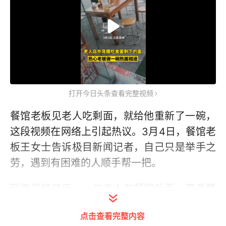
打开今日头条查看完整视频
餐馆老板见老人吃剩面，就给他重新了一碗，
这段视频在网络上引起热议。3月4日，餐馆老
板王女士告诉极目新闻记者，自己只是举手之
劳，遇到有困难的人顺手帮一把。
网传视频显示，一位老人在餐馆外面，弯着腰
吃着其他人吃剩下的面。这时，一个女孩端着
点击查看完整内容
一碗面走了出去并告诉老人，这是送他的。网