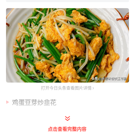
打开今日头条查看图片详情
鸡蛋豆芽炒韭花
食材：
点击查看完整内容
鸡蛋2个、绿豆芽、韭花、蒜、生抽1勺、蚝油