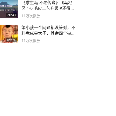
《求生岛 不老传说》飞鸟地
区 1-6 毛皮工艺升级 #还得是
主机大作
20:47
11万
次播放
笨小孩一个问题都没答对，不
料竟成皇太子，其余四个被处
死
05:30
11万
次播放