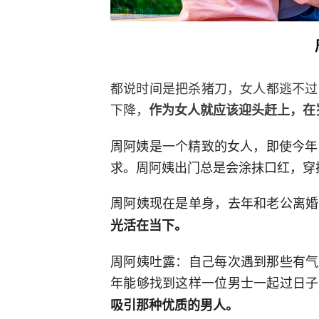
都说时间是把杀猪刀，女人都逃不过
下降，
作为女人就应该迎头赶上，在
周阿姨是一个精致的女人，即使今年
求。周阿姨出门总是会涂抹口红，穿
周阿姨现在是单身，去年和老公离婚
光活在当下。
周阿姨吐露：自己每次遇到那些有气
年能够找到这样一位男士一起过日子
吸引那种优质的男人。