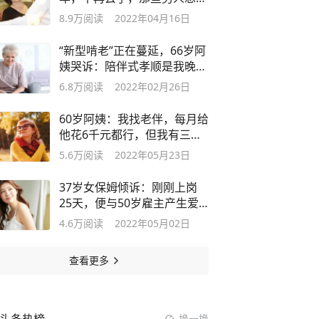
太多了
8.9万
阅读
2022年04月16日
“新型啃老”正在蔓延，66岁阿
姨哭诉：陪伴式孝顺是我晚年
的枷锁
6.8万
阅读
2022年02月26日
60岁阿姨：我找老伴，每月给
他花6千元都行，但我有三个
要求
5.6万
阅读
2022年05月23日
37岁女保姆倾诉：刚刚上岗
25天，便与50岁雇主产生爱
情的火花
4.6万
阅读
2022年05月02日
查看更多
换一换