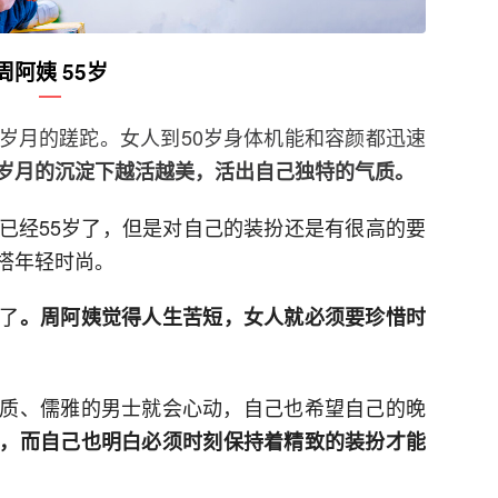
周阿姨 55岁
岁月的蹉跎。女人到50岁身体机能和容颜都迅速
岁月的沉淀下越活越美，活出自己独特的气质。
已经55岁了，但是对自己的装扮还是有很高的要
搭年轻时尚。
了
。周阿姨觉得人生苦短，女人就必须要珍惜时
质、儒雅的男士就会心动，自己也希望自己的晚
，而自己也明白必须时刻保持着精致的装扮才能