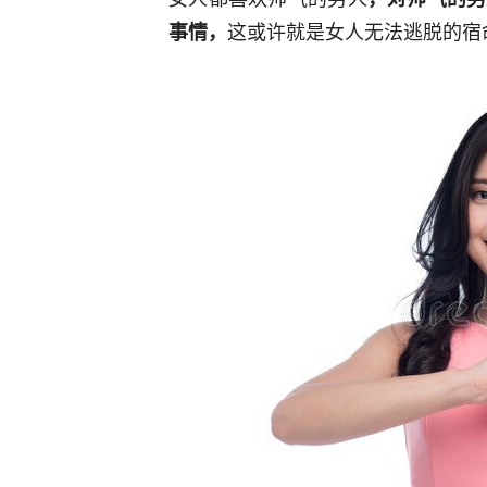
这或许就是女人无法逃脱的宿
事情，