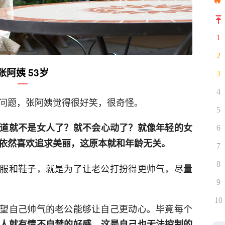
1
2
张阿姨 53岁
3
4
个问题，张阿姨觉得很好笑，很奇怪。
5
道就不是女人了？就不会心动了？就像年轻的女
6
人依然喜欢追求美丽，这原本就和年龄无关。
7
8
服和鞋子，就是为了让老公打扮得更帅气，尽量
9
10
望自己帅气的老公能够让自己更动心。毕竟每个
人就有情不自禁的好感，这是自己也无法控制的