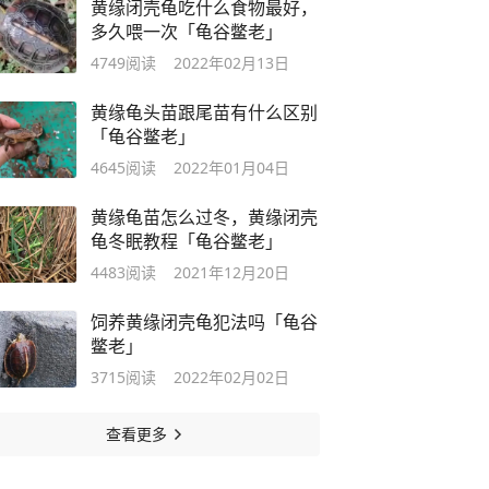
黄缘闭壳龟吃什么食物最好，
多久喂一次「龟谷鳖老」
4749
阅读
2022年02月13日
黄缘龟头苗跟尾苗有什么区别
「龟谷鳖老」
4645
阅读
2022年01月04日
黄缘龟苗怎么过冬，黄缘闭壳
龟冬眠教程「龟谷鳖老」
4483
阅读
2021年12月20日
饲养黄缘闭壳龟犯法吗「龟谷
鳖老」
3715
阅读
2022年02月02日
查看更多