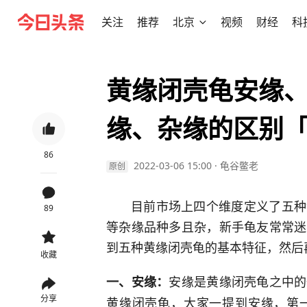
关注
推荐
北京
视频
财经
科
黄缘闭壳龟安缘
缘、杂缘的区别
86
2022-03-06 15:00
·
龟谷鳖老
原创
目前市场上四个维度定义了五种
89
等杂缘品种多且杂，新手龟友常常迷
到五种黄缘闭壳龟的基本特征，然后
收藏
安缘是黄缘闭壳龟之中的
一、安缘：
分享
黄缘闭壳龟，大家一提到安缘，第