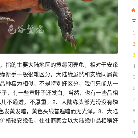
1
2
3
，指的主要大陆地区的黄缘闭壳龟，相对于安缘
4
缘新手一般很难区分。大陆缘虽然和安缘同属黄
5
品种极为相似，不是特别好区分，我们只能从一
6
脖子，有一些黄脖子还发白，当然，也有一些品相
7
儿不通透，不厚重。2、大陆缘头部光滑没有磷
色发黄发暗，黄色头线普遍暗而无光泽。3、大陆
8
价格较安缘低，往往商家会以大陆缘中品相稍好
9
10