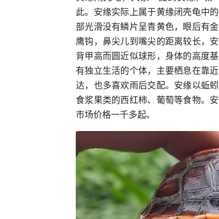
此。安缘实际上属于黄缘闭壳龟中的
部光滑没有鳞片呈青黄色，眼后有金
鹰钩，鼻尖儿到嘴尖的距离较长，安
背甲高而圆近似球形，身体的高度基
有独立生活的个体，主要栖息在靠近
达，也多喜欢雨后交配。安缘以蚯蚓
食浆果类的西红柿、葡萄等食物。安
市场价格一千多起。