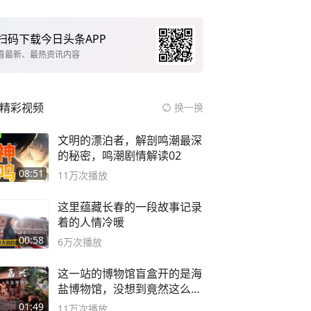
扫码下载今日头条APP
看最新、最热资讯内容
精彩视频
换一换
文明的漂泊者，解剖鸣潮最深
的秘密，鸣潮剧情解读02
08:51
11万
次播放
这里蕴藏长春的一段故事记录
着的人情冷暖
00:58
6万
次播放
这一站的博物馆盲盒开的是海
盐博物馆，没想到竟然这么好
逛！
01:49
11万
次播放