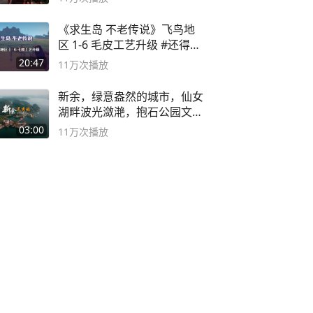
《求生岛 不老传说》飞鸟地
区 1-6 毛皮工艺升级 #还得是
主机大作
20:47
11万
次播放
新余，绿意盎然的城市，仙女
湖畔波光潋滟，抱石公园文化
深邃……
03:00
11万
次播放