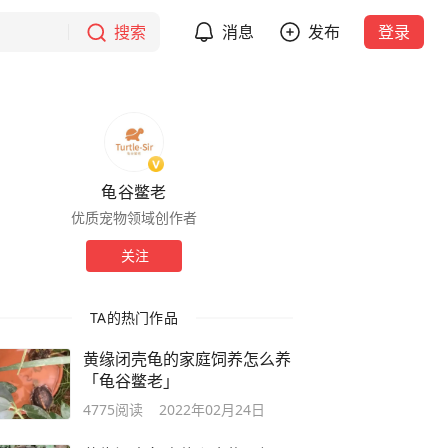
搜索
消息
发布
登录
龟谷鳖老
优质宠物领域创作者
关注
TA的热门作品
黄缘闭壳龟的家庭饲养怎么养
「龟谷鳖老」
4775
阅读
2022年02月24日