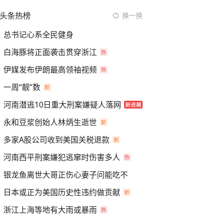
头条热榜
换一换
总书记心系全民健身
白海豚将正面袭击贯穿浙江
伊媒发布伊朗最高领袖视频
一周“靓”数
河南潜逃10日重大刑案嫌疑人落网
永和豆浆创始人林炳生逝世
多家A股公司收到美国关税退款
河南西平刑案嫌犯逃窜时伤害多人
银龙鱼离世大哥正伤心妻子问能吃不
日本或正为美国历史性违约做贡献
浙江上海等地有大雨或暴雨