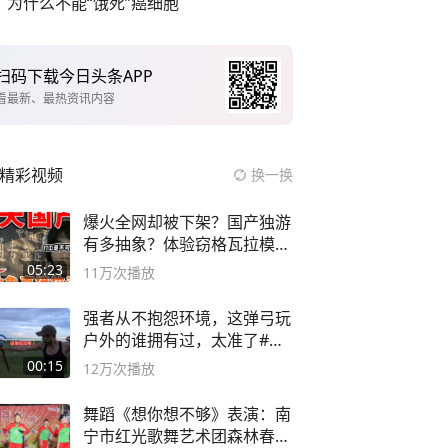
为什么不能“饿死”癌细胞
扫码下载今日头条APP
看最新、最热资讯内容
精彩视频
换一换
爆火全网却被下架？国产独游
有多抽象？体验窃格瓦拉模拟
器！
05:23
11万
次播放
强者从不抱怨环境，这弹弓玩
户外的谁拥有过，太准了#弹
弓#户外
00:15
12万
次播放
舞蹈《想你想不够》表演：南
宁市红光歌舞艺术团森林春红