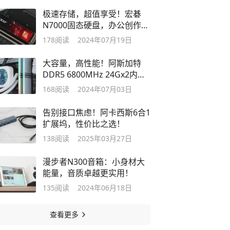
极速存储，超值享受！宏碁
N7000固态硬盘，办公创作必
备！
178
阅读
2024年07月19日
大容量，高性能！阿斯加特
DDR5 6800MHz 24Gx2内存
条测评！
168
阅读
2024年07月03日
告别接口焦虑！阿卡西斯6合1
扩展坞，性价比之选！
138
阅读
2025年03月27日
漫步者N300音箱：小身材大
能量，音质卓越更实用！
135
阅读
2024年06月18日
查看更多