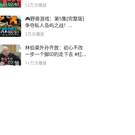
舞蹈队。
02:40
12万
次播放
🎮野兽游戏：第5集[完整版]
争夺私人岛屿之战！
#MrBeastChina
55:37
3万
次播放
林伯渠外孙齐放：初心不改
一步一个脚印的走下去 #红船
论坛
03:49
11万
次播放