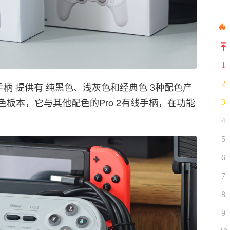
1
2
线手柄 提供有 纯黑色、浅灰色和经典色 3种配色产
板本，它与其他配色的Pro 2有线手柄，在功能
3
4
5
6
7
8
9