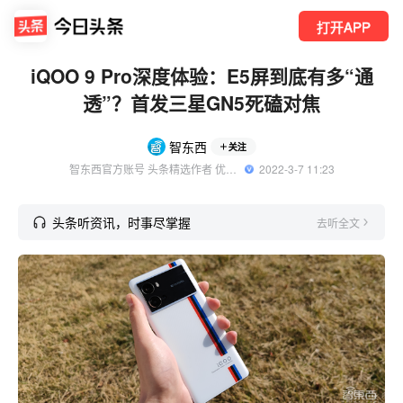
打开APP
iQOO 9 Pro深度体验：E5屏到底有多“通
透”？首发三星GN5死磕对焦
智东西
关注
智东西官方账号 头条精选作者 优质科技领域创作者
  2022-3-7 11:23
头条听资讯，时事尽掌握
去听全文